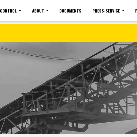
 CONTROL
ABOUT
DOCUMENTS
PRESS-SERVICE
Site map
Mobile version
Vacancies(common)
Sign 