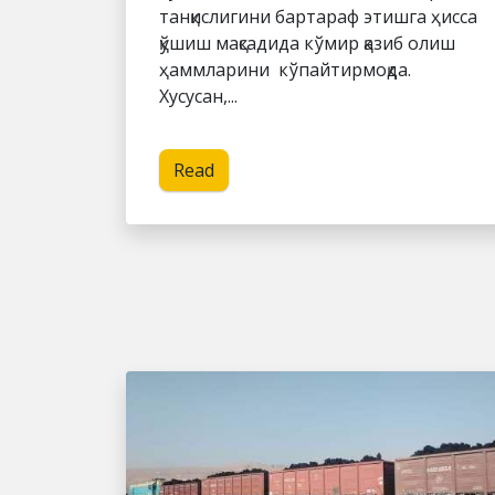
танқислигини бартараф этишга ҳисса
қўшиш мақсадида кўмир қазиб олиш
ҳаммларини кўпайтирмоқда.
Хусусан,...
Read