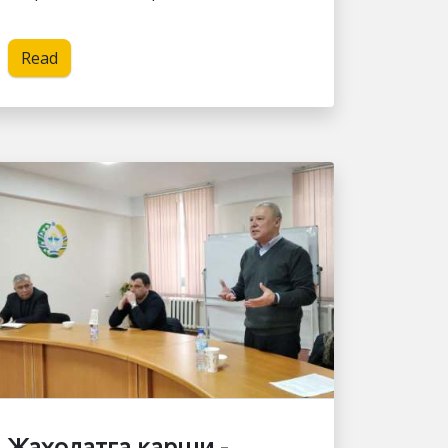
Read
Жаҳолатга қарши -