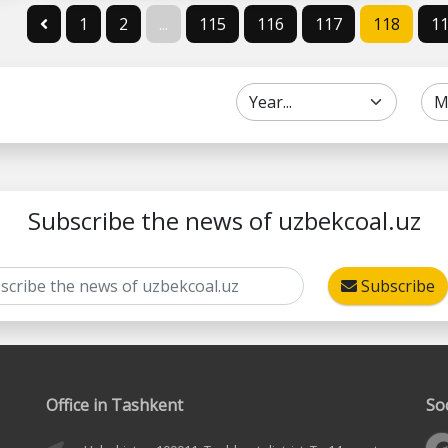
1
2
...
115
116
117
118
1
Subscribe the news of uzbekcoal.uz
Subscribe
Office in Tashkent
So