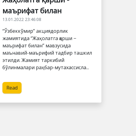
маърифат билан
13.01.2022 23:46:08
“Ўзбеккўмир” акциядорлик
жамиятида “Жаҳолатга қарши −
маърифат билан” мавзусида
маънавий-маърифий тадбир ташкил
этилди. Жамият таркибий
бўлинмалари раҳбар-мутахассисла...
Read