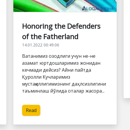
Honoring the Defenders
of the Fatherland
14.01.2022 00:49:06
Ватанимиз озодлиги учун не-не
азамат юртдошларимиз жонидан
кечмади дейсиз? Айни пайтда
Қуролли Кучларимиз
мустақиллигимизнинг даҳлсизлигини
таъминлаш йўлида оталар жасора...
Read