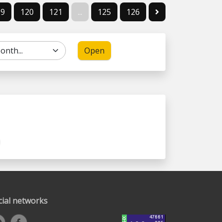
19
120
121
...
125
126
Open
cial networks