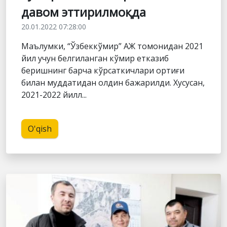
давом эттирилмоқда
20.01.2022 07:28:00
Маълумки, “Ўзбеккўмир” АЖ томонидан 2021
йил учун белгиланган кўмир етказиб
беришнинг барча кўрсаткичлари ортиғи
билан муддатидан олдин бажарилди. Хусусан,
2021-2022 йилл...
O'qish