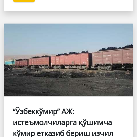
“Ўзбеккўмир” АЖ:
истеъмолчиларга қўшимча
кўмир етказиб бериш изчил