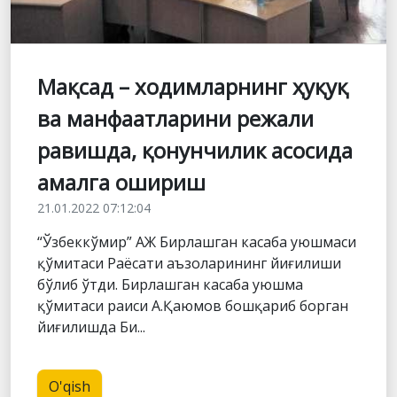
Мақсад – ходимларнинг ҳуқуқ
ва манфаатларини режали
равишда, қонунчилик асосида
амалга ошириш
21.01.2022 07:12:04
“Ўзбеккўмир” АЖ Бирлашган касаба уюшмаси
қўмитаси Раёсати аъзоларининг йиғилиши
бўлиб ўтди. Бирлашган касаба уюшма
қўмитаси раиси А.Қаюмов бошқариб борган
йиғилишда Би...
O'qish