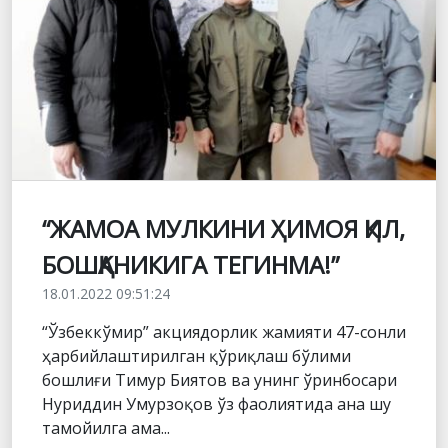
“ЖАМОА МУЛКИНИ ҲИМОЯ ҚИЛ,
БОШҚАНИКИГА ТЕГИНМА!”
18.01.2022 09:51:24
“Ўзбеккўмир” акциядорлик жамияти 47-сонли
ҳарбийлаштирилган қўриқлаш бўлими
бошлиғи Тимур Биятов ва унинг ўринбосари
Нуриддин Умурзоқов ўз фаолиятида ана шу
тамойилга ама...