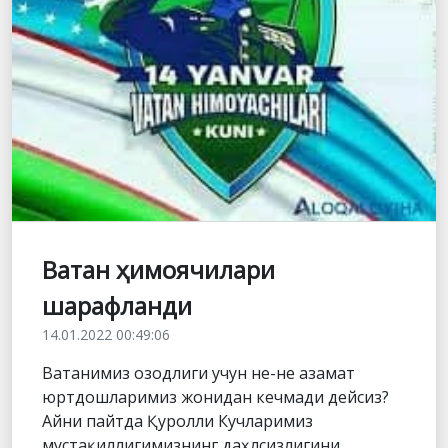
Ватан ҳимоячилари
шарафланди
14.01.2022 00:49:06
Ватанимиз озодлиги учун не-не азамат
юртдошларимиз жонидан кечмади дейсиз?
Айни пайтда Қуролли Кучларимиз
мустақиллигимизнинг даҳлсизлигини