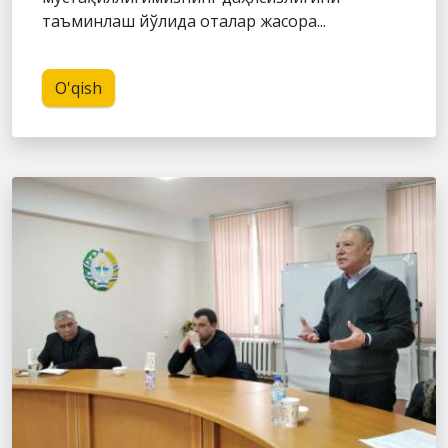
таъминлаш йўлида оталар жасора...
O'qish