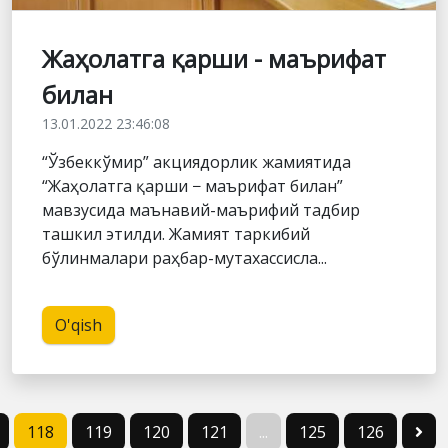
Жаҳолатга қарши - маърифат
билан
13.01.2022 23:46:08
“Ўзбеккўмир” акциядорлик жамиятида
“Жаҳолатга қарши − маърифат билан”
мавзусида маънавий-маърифий тадбир
ташкил этилди. Жамият таркибий
бўлинмалари раҳбар-мутахассисла...
O'qish
118
119
120
121
...
125
126