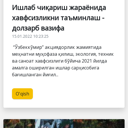
Ишлаб чиқариш жараёнида
хавфсизликни таъминлаш -
долзарб вазифа
15.01.2022 10:23:25
“Ўзбеккўмир” акциядорлик жамиятида
меҳнатни муҳофаза қилиш, экология, техник
ва саноат хавфсизлиги бўйича 2021 йилда
амалга оширилган ишлар сарҳисобига
бағишланган йиғил...
O'qish