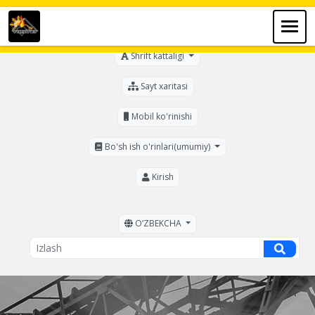
Ko'zi ojizlar uchun
Shrift kattaligi
Sayt xaritasi
Mobil ko'rinishi
Bo'sh ish o'rinlari(umumiy)
Kirish
OʼZBEKCHA