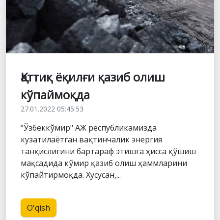
Қаттиқ ёқилғи қазиб олиш
кўпаймоқда
27.01.2022 05:45:53
"Ўзбеккўмир" АЖ республикамизда
кузатилаётган вақтинчалик энергия
танқислигини бартараф этишга ҳисса қўшиш
мақсадида кўмир қазиб олиш ҳаммларини
кўпайтирмоқда. Хусусан,...
O'qish