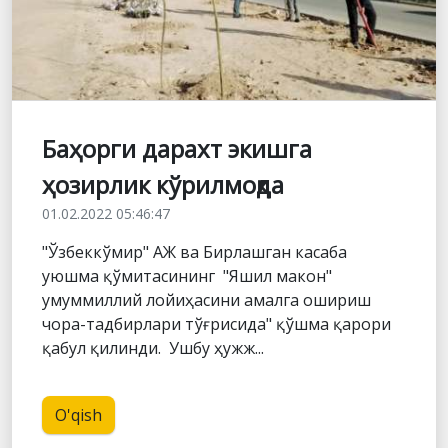
Баҳорги дарахт экишга
ҳозирлик кўрилмоқда
01.02.2022 05:46:47
"Ўзбеккўмир" АЖ ва Бирлашган касаба
уюшма қўмитасининг "Яшил макон"
умуммиллий лойиҳасини амалга ошириш
чора-тадбирлари тўғрисида" қўшма қарори
қабул қилинди. Ушбу ҳужж...
O'qish