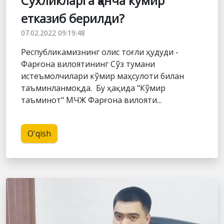
Сўхликларга қанча кўмир
етказиб берилди?
07.02.2022 09:19:48
Республикамизнинг олис тоғли ҳудуди -
Фарғона вилоятининг Сўз тумани
истеъмолчилари кўмир маҳсулоти билан
таъминланмоқда. Бу ҳақида "Кўмир
таъминот" МЧЖ Фарғона вилояти...
O'qish