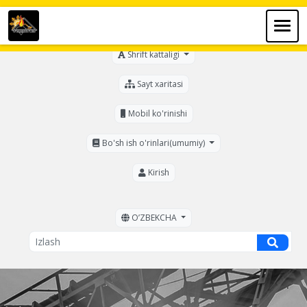
Ko'zi ojizlar uchun
Shrift kattaligi
Sayt xaritasi
Mobil ko'rinishi
Bo'sh ish o'rinlari(umumiy)
Kirish
OʼZBEKCHA