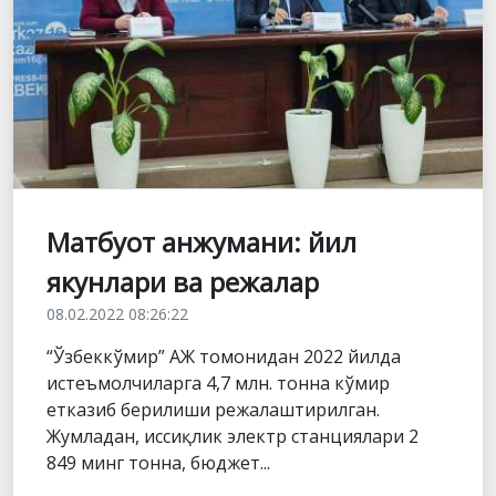
Матбуот анжумани: йил
якунлари ва режалар
08.02.2022 08:26:22
“Ўзбеккўмир” АЖ томонидан 2022 йилда
истеъмолчиларга 4,7 млн. тонна кўмир
етказиб берилиши режалаштирилган.
Жумладан, иссиқлик электр станциялари 2
849 минг тонна, бюджет...