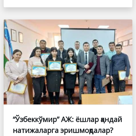
“Ўзбеккўмир” АЖ: ёшлар қандай
натижаларга эришмоқдалар?