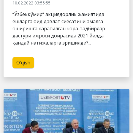
10.02.2022 03:55:55
“Ўзбеккўмир” акциядорлик жамиятида
ёшларга оид давлат сиёсатини амалга
оширишга қаратилган чора-тадбирлар
дастури ижроси доирасида 2021 йилда
қандай натижаларга эришилди?...
O'qish