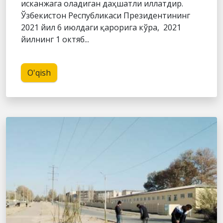
исканжага оладиган даҳшатли иллатдир.
Ўзбекистон Республикаси Президентининг
2021 йил 6 июлдаги қарорига кўра, 2021
йилнинг 1 октяб...
O'qish