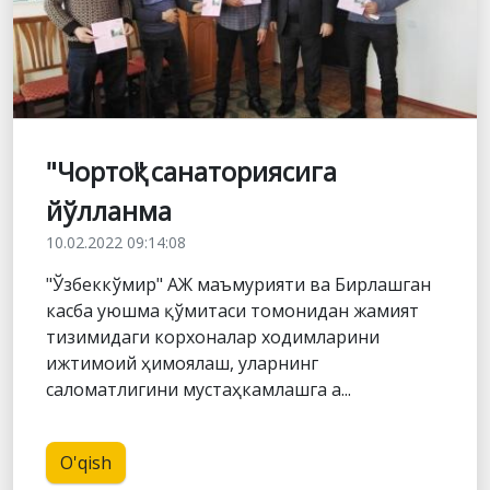
"Чортоқ" санаториясига
йўлланма
10.02.2022 09:14:08
"Ўзбеккўмир" АЖ маъмурияти ва Бирлашган
касба уюшма қўмитаси томонидан жамият
тизимидаги корхоналар ходимларини
ижтимоий ҳимоялаш, уларнинг
саломатлигини мустаҳкамлашга а...
O'qish