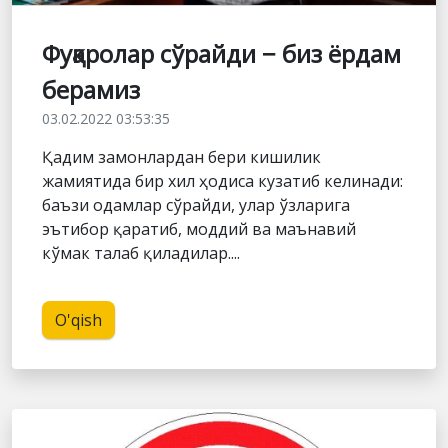
Фуқаролар сўрайди − биз ёрдам
берамиз
03.02.2022 03:53:35
Қадим замонлардан бери кишилик
жамиятида бир хил ҳодиса кузатиб келинади:
баъзи одамлар сўрайди, улар ўзларига
эътибор қаратиб, моддий ва маънавий
кўмак талаб қиладилар....
O'qish