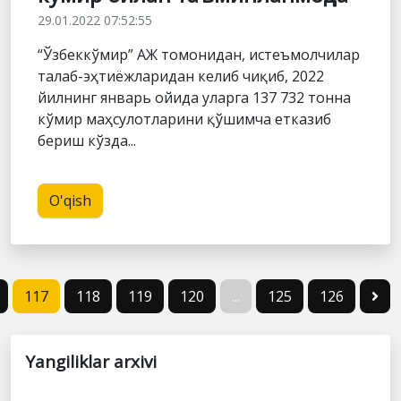
29.01.2022 07:52:55
“Ўзбеккўмир” АЖ томонидан, истеъмолчилар
талаб-эҳтиёжларидан келиб чиқиб, 2022
йилнинг январь ойида уларга 137 732 тонна
кўмир маҳсулотларини қўшимча етказиб
бериш кўзда...
O'qish
117
118
119
120
...
125
126
Yangiliklar arxivi