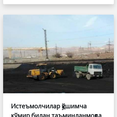
Истеъмолчилар қўшимча
кўмир билан таъминланмоқда