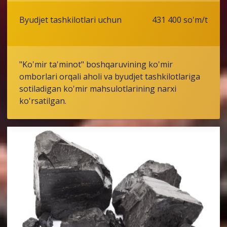
Byudjet tashkilotlari uchun
431 400 so'm/t
"Ko'mir ta'minot" boshqaruvining ko'mir
omborlari orqali aholi va byudjet tashkilotlariga
sotiladigan ko'mir mahsulotlarining narxi
ko'rsatilgan.