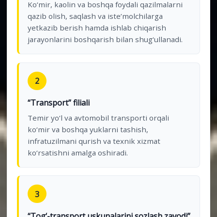
Ko‘mir, kaolin va boshqa foydali qazilmalarni
qazib olish, saqlash va iste’molchilarga
yetkazib berish hamda ishlab chiqarish
jarayonlarini boshqarish bilan shug‘ullanadi.
2
“Transport” filiali
Temir yo‘l va avtomobil transporti orqali
ko‘mir va boshqa yuklarni tashish,
infratuzilmani qurish va texnik xizmat
ko‘rsatishni amalga oshiradi.
3
“Tog‘-transport uskunalarini sozlash zavodi”