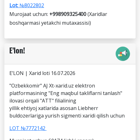
Lot:
№8022802
Murojaat uchun:
+998909325400
(Xaridlar
boshqarmasi yetakchi mutaxassisi)
E'lon!
E’LON | Xarid loti 16.07.2026
"Ozbekkomir" AJ Xt-xarid.uz elektron
platformasining "Eng maqbul takliflarni tanlash"
ilovasi orqali "ATT" filialining
yillik ehtiyoj xatlarida asosan Liebherr
buldozerlariga yurish sigmenti xaridi qilish uchun
LOT №7772142