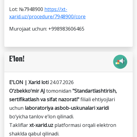
Lot: №7948900
https://xt-
xarid.uz/procedure/7948900/core
Murojaat uchun: +998983606465
E'lon!
E’LON | Xarid loti
24.07.2026
O‘zbekko‘mir AJ
tomonidan
"Standartlashtirish,
sertifikatlash va sifat nazorati"
filiali ehtiyojlari
uchun
laboratoriya asbob-uskunalari xaridi
bo‘yicha tanlov e’lon qilinadi.
Takliflar
xt-xarid.uz
platformasi orqali elektron
shaklda qabul qilinadi.