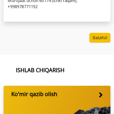
Murojaat uchun 60174 (ichki raqam),
+998978771192
Batafsil
ISHLAB CHIQARISH
Ko'mir qazib olish