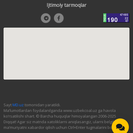
Ijtimoiy tarmoqlar
Sayt
MD.uz
tomonidan yaratildi.
Ma’lumotlardan foydalanilganda www.uzbekcoal.uz ga havola
ko‘rsatilishi shart. © Barcha huquqlar himoyalangan 2006-2025
Diqqat! Agar siz matnda xatoliklarni aniqlasangiz, ularni belgilab,
ma’muriyatni xabardor qilish uchun Ctrl+Enter tugmalarini bosing.