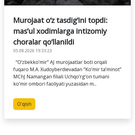
Murojaat o‘z tasdig‘ini topdi:
mas’ul xodimlarga intizomiy
choralar qo‘llanildi
05.08.2026 19:33:23
“O‘zbekko‘mir” AJ murojaatlar boti orqali
fuqaro M.A. Xudoyberdievadan “Ko‘mir ta’minot”
MChJ Namangan filiali Uchqo‘rg‘on tumani
ko‘mir ombori faoliyati yuzasidan m...
O'qish