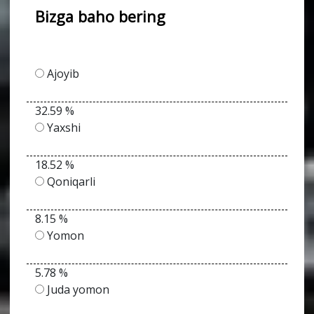
Bizga baho bering
Ajoyib
32.59 %
Yaxshi
18.52 %
Qoniqarli
8.15 %
Yomon
5.78 %
Juda yomon