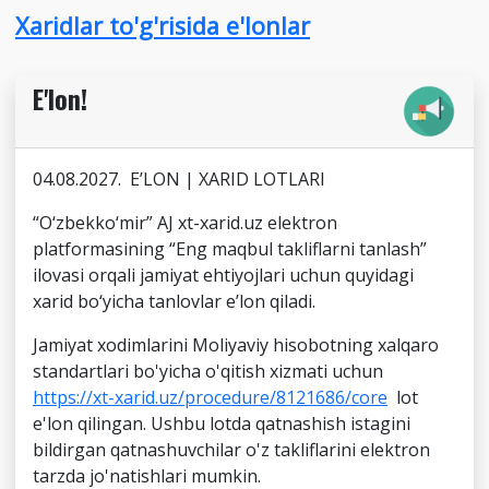
Xaridlar to'g'risida e'lonlar
E'lon!
04.08.2027. E’LON | XARID LOTLARI
“O‘zbekko‘mir” AJ xt-xarid.uz elektron
platformasining “Eng maqbul takliflarni tanlash”
ilovasi orqali jamiyat ehtiyojlari uchun quyidagi
xarid bo‘yicha tanlovlar e’lon qiladi.
Jamiyat xodimlarini Moliyaviy hisobotning xalqaro
standartlari bo'yicha o'qitish xizmati uchun
https://xt-xarid.uz/procedure/8121686/core
lot
e'lon qilingan. Ushbu lotda qatnashish istagini
bildirgan qatnashuvchilar o'z takliflarini elektron
tarzda jo'natishlari mumkin.