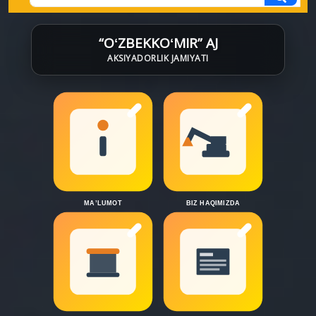
“OʻZBEKKOʻMIR” AJ
AKSIYADORLIK JAMIYATI
MA’LUMOT
BIZ HAQIMIZDA