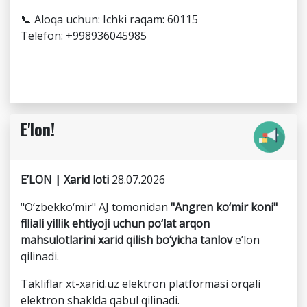
📞 Aloqa uchun: Ichki raqam: 60115
Telefon: +998936045985
E'lon!
E’LON | Xarid loti
28.07.2026
"O‘zbekko‘mir" AJ tomonidan
"Angren ko‘mir koni"
filiali yillik ehtiyoji uchun po‘lat arqon
mahsulotlarini xarid qilish bo‘yicha tanlov
e’lon
qilinadi.
Takliflar xt-xarid.uz elektron platformasi orqali
elektron shaklda qabul qilinadi.