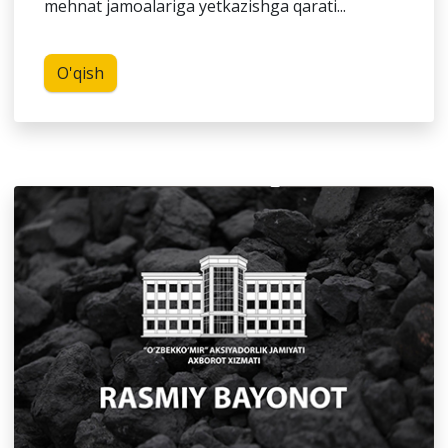
mehnat jamoalariga yetkazishga qarati...
O'qish