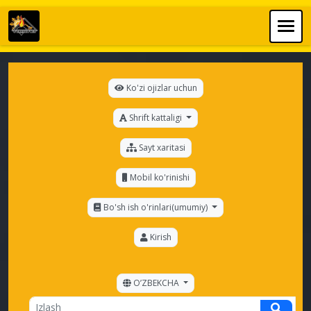
Ko'zi ojizlar uchun
Shrift kattaligi
Sayt xaritasi
Mobil ko'rinishi
Bo'sh ish o'rinlari(umumiy)
Kirish
OʼZBEKCHA