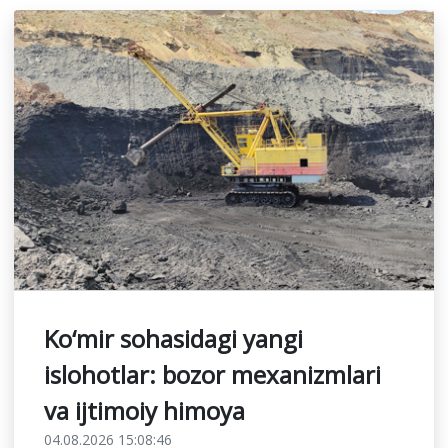
Ko‘mir sohasidagi yangi
islohotlar: bozor mexanizmlari
va ijtimoiy himoya
04.08.2026 15:08:46