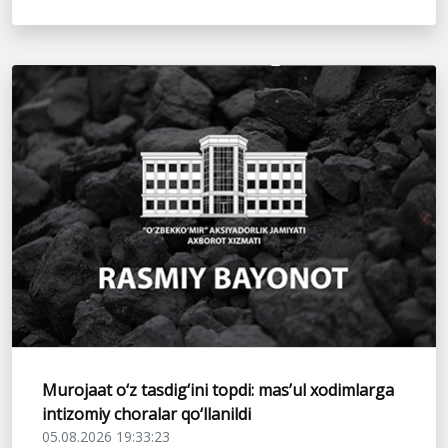
Murojaat o‘z tasdig‘ini topdi: mas’ul xodimlarga
intizomiy choralar qo‘llanildi
05.08.2026 19:33:23