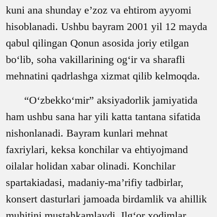
kuni ana shunday e’zoz va ehtirom ayyomi
hisoblanadi. Ushbu bayram 2001 yil 12 mayda
qabul qilingan Qonun asosida joriy etilgan
bo‘lib, soha vakillarining og‘ir va sharafli
mehnatini qadrlashga xizmat qilib kelmoqda.
“O‘zbekko‘mir” aksiyadorlik jamiyatida
ham ushbu sana har yili katta tantana sifatida
nishonlanadi. Bayram kunlari mehnat
faxriylari, keksa konchilar va ehtiyojmand
oilalar holidan xabar olinadi. Konchilar
spartakiadasi, madaniy-ma’rifiy tadbirlar,
konsert dasturlari jamoada birdamlik va ahillik
muhitini mustahkamlaydi. Ilg‘or xodimlar