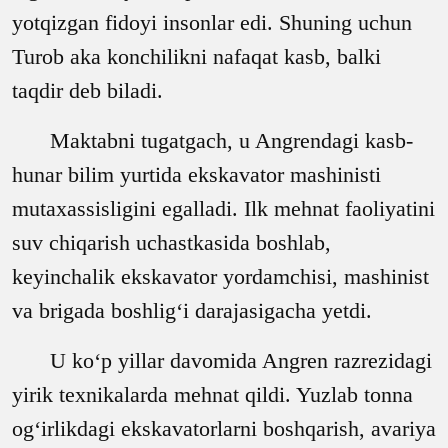
yotqizgan fidoyi insonlar edi. Shuning uchun
Turob aka konchilikni nafaqat kasb, balki
taqdir deb biladi.
Maktabni tugatgach, u Angrendagi kasb-
hunar bilim yurtida ekskavator mashinisti
mutaxassisligini egalladi. Ilk mehnat faoliyatini
suv chiqarish uchastkasida boshlab,
keyinchalik ekskavator yordamchisi, mashinist
va brigada boshlig‘i darajasigacha yetdi.
U ko‘p yillar davomida Angren razrezidagi
yirik texnikalarda mehnat qildi. Yuzlab tonna
og‘irlikdagi ekskavatorlarni boshqarish, avariya