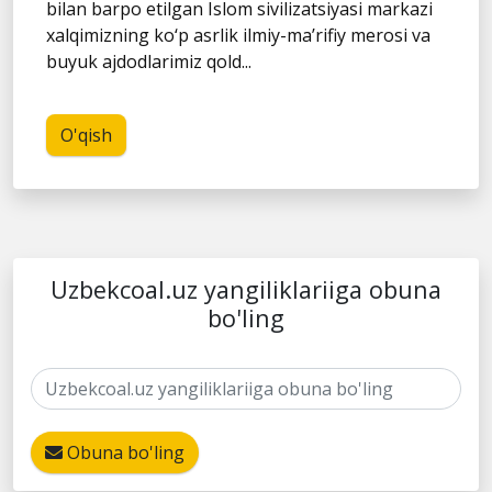
bilan barpo etilgan Islom sivilizatsiyasi markazi
xalqimizning ko‘p asrlik ilmiy-ma’rifiy merosi va
buyuk ajdodlarimiz qold...
O'qish
Uzbekcoal.uz yangiliklariiga obuna
bo'ling
Obuna bo'ling