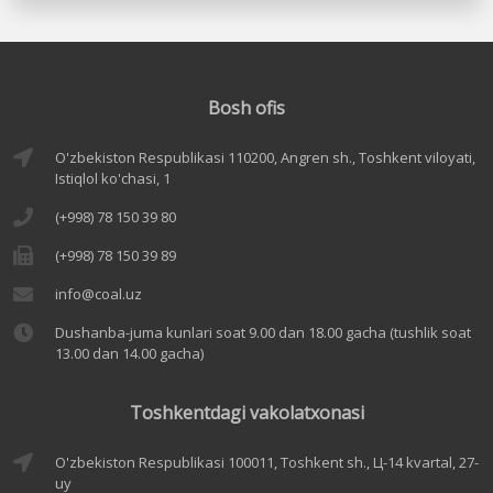
Bosh ofis
O'zbekiston Respublikasi 110200, Angren sh., Toshkent viloyati,
Istiqlol ko'chasi, 1
(+998) 78 150 39 80
(+998) 78 150 39 89
info@coal.uz
Dushanba-juma kunlari soat 9.00 dan 18.00 gacha (tushlik soat
13.00 dan 14.00 gacha)
Toshkentdagi vakolatxonasi
O'zbekiston Respublikasi 100011, Toshkent sh., Ц-14 kvartal, 27-
uy