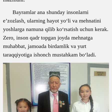
Bayramlar ana shunday insonlarni
e’zozlash, ularning hayot yo‘li va mehnatini
yoshlarga namuna qilib ko‘rsatish uchun kerak.
Zero, inson qadr topgan joyda mehnatga
muhabbat, jamoada birdamlik va yurt
taraqqiyotiga ishonch mustahkam bo‘ladi.