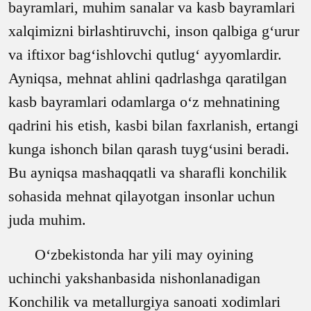
bayramlari, muhim sanalar va kasb bayramlari
xalqimizni birlashtiruvchi, inson qalbiga g‘urur
va iftixor bag‘ishlovchi qutlug‘ ayyomlardir.
Ayniqsa, mehnat ahlini qadrlashga qaratilgan
kasb bayramlari odamlarga o‘z mehnatining
qadrini his etish, kasbi bilan faxrlanish, ertangi
kunga ishonch bilan qarash tuyg‘usini beradi.
Bu ayniqsa mashaqqatli va sharafli konchilik
sohasida mehnat qilayotgan insonlar uchun
juda muhim.
O‘zbekistonda har yili may oyining
uchinchi yakshanbasida nishonlanadigan
Konchilik va metallurgiya sanoati xodimlari