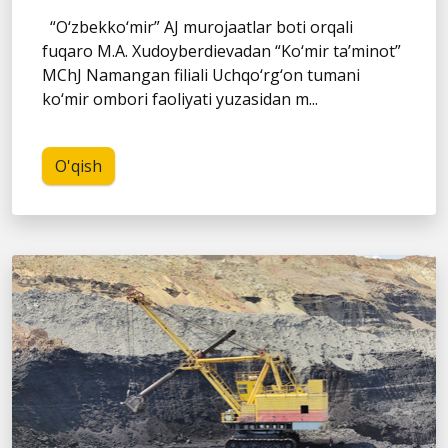
“O‘zbekko‘mir” AJ murojaatlar boti orqali
fuqaro M.A. Xudoyberdievadan “Ko‘mir ta’minot”
MChJ Namangan filiali Uchqo‘rg‘on tumani
ko‘mir ombori faoliyati yuzasidan m...
O'qish