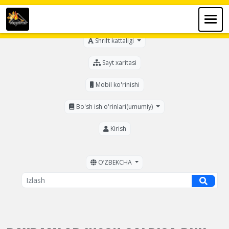
Ko'zi ojizlar uchun
Shrift kattaligi
Sayt xaritasi
Mobil ko'rinishi
Bo'sh ish o'rinlari(umumiy)
Kirish
OʼZBEKCHA