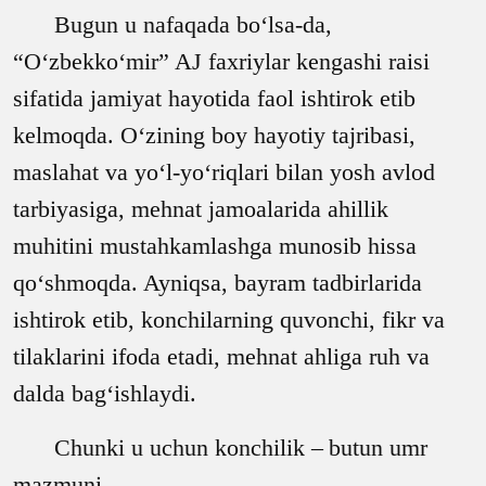
Bugun u nafaqada bo‘lsa-da,
“O‘zbekko‘mir” AJ faxriylar kengashi raisi
sifatida jamiyat hayotida faol ishtirok etib
kelmoqda. O‘zining boy hayotiy tajribasi,
maslahat va yo‘l-yo‘riqlari bilan yosh avlod
tarbiyasiga, mehnat jamoalarida ahillik
muhitini mustahkamlashga munosib hissa
qo‘shmoqda. Ayniqsa, bayram tadbirlarida
ishtirok etib, konchilarning quvonchi, fikr va
tilaklarini ifoda etadi, mehnat ahliga ruh va
dalda bag‘ishlaydi.
Chunki u uchun konchilik
–
butun umr
mazmuni.