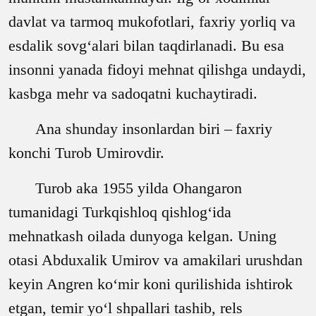
davlat va tarmoq mukofotlari, faxriy yorliq va
esdalik sovg‘alari bilan taqdirlanadi. Bu esa
insonni yanada fidoyi mehnat qilishga undaydi,
kasbga mehr va sadoqatni kuchaytiradi.
Ana shunday insonlardan biri
–
faxriy
konchi Turob Umirovdir.
Turob aka 1955 yilda Ohangaron
tumanidagi Turkqishloq qishlog‘ida
mehnatkash oilada dunyoga kelgan. Uning
otasi Abduxalik Umirov va amakilari urushdan
keyin Angren ko‘mir koni qurilishida ishtirok
etgan, temir yo‘l shpallari tashib, rels