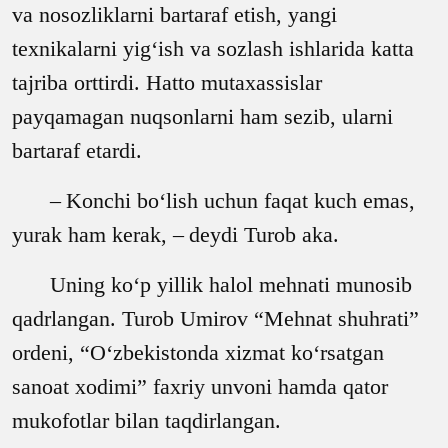
va nosozliklarni bartaraf etish, yangi
texnikalarni yig‘ish va sozlash ishlarida katta
tajriba orttirdi. Hatto mutaxassislar
payqamagan nuqsonlarni ham sezib, ularni
bartaraf etardi.
–
Konchi bo‘lish uchun faqat kuch emas,
yurak ham kerak,
–
deydi Turob aka.
Uning ko‘p yillik halol mehnati munosib
qadrlangan. Turob Umirov “Mehnat shuhrati”
ordeni, “O‘zbekistonda xizmat ko‘rsatgan
sanoat xodimi” faxriy unvoni hamda qator
mukofotlar bilan taqdirlangan.