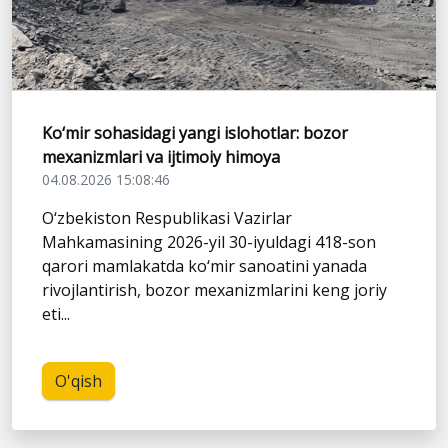
Ko‘mir sohasidagi yangi islohotlar: bozor
mexanizmlari va ijtimoiy himoya
04.08.2026 15:08:46
O‘zbekiston Respublikasi Vazirlar
Mahkamasining 2026-yil 30-iyuldagi 418-son
qarori mamlakatda ko‘mir sanoatini yanada
rivojlantirish, bozor mexanizmlarini keng joriy
eti...
O'qish