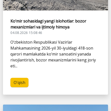
Ko‘mir sohasidagi yangi islohotlar: bozor
mexanizmlari va ijtimoiy himoya
04.08.2026 15:08:46
O‘zbekiston Respublikasi Vazirlar
Mahkamasining 2026-yil 30-iyuldagi 418-son
qarori mamlakatda ko‘mir sanoatini yanada
rivojlantirish, bozor mexanizmlarini keng joriy
eti...
O'qish