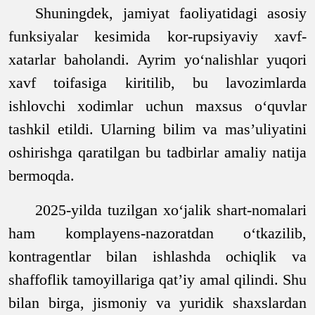
Shuningdek, jamiyat faoliyatidagi asosiy
funksiyalar kesimida kor-rupsiyaviy xavf-
xatarlar baholandi. Ayrim yo‘nalishlar yuqori
xavf toifasiga kiritilib, bu lavozimlarda
ishlovchi xodimlar uchun maxsus o‘quvlar
tashkil etildi. Ularning bilim va mas’uliyatini
oshirishga qaratilgan bu tadbirlar amaliy natija
bermoqda.
2025-yilda tuzilgan xo‘jalik shart-nomalari
ham komplayens-nazoratdan o‘tkazilib,
kontragentlar bilan ishlashda ochiqlik va
shaffoflik tamoyillariga qat’iy amal qilindi. Shu
bilan birga, jismoniy va yuridik shaxslardan