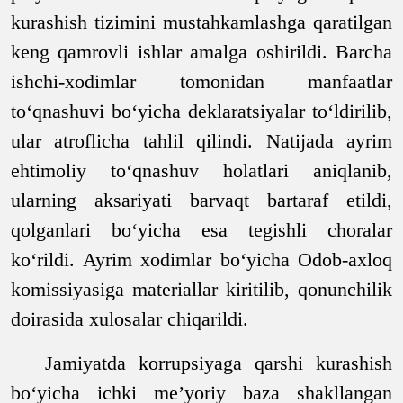
kurashish tizimini mustahkamlashga qaratilgan
keng qamrovli ishlar amalga oshirildi. Barcha
ishchi-xodimlar tomonidan
manfaatlar
to‘qnashuvi bo
‘yicha deklaratsiyalar to‘ldirilib,
ular atroflicha tahlil qilindi. Natijada ayrim
ehtimoliy to‘qnashuv holatlari aniqlanib,
ularning aksariyati barvaqt bartaraf etildi,
qolganlari bo‘yicha esa tegishli choralar
ko‘rildi.
Ayrim xodimlar bo‘yicha Odob-axloq
komissiyasiga materiallar kiritilib, qonunchilik
doirasida xulosalar chiqarildi.
Jamiyatda korrupsiyaga qarshi kurashish
bo‘yicha ichki me’yoriy baza shakllangan