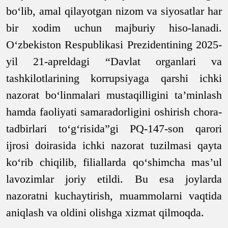
bo‘lib, amal qilayotgan nizom va siyosatlar har
bir xodim uchun majburiy hiso-lanadi.
O‘zbekiston Respublikasi Prezidentining 2025-
yil 21-apreldagi “Davlat organlari va
tashkilotlarining korrupsiyaga qarshi ichki
nazorat bo‘linmalari mustaqilligini ta’minlash
hamda faoliyati samaradorligini oshirish chora-
tadbirlari to‘g‘risida”gi PQ-147-son qarori
ijrosi doirasida ichki nazorat tuzilmasi qayta
ko‘rib chiqilib, filiallarda qo‘shimcha mas’ul
lavozimlar joriy etildi. Bu esa joylarda
nazoratni kuchaytirish, muammolarni vaqtida
aniqlash va oldini olishga xizmat qilmoqda.