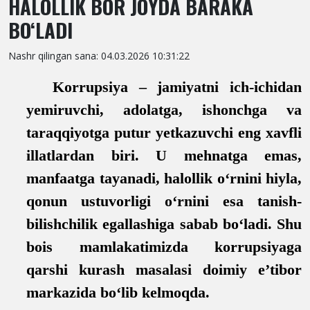
HALOLLIK BOR JOYDA BARAKA
BO‘LADI
Nashr qilingan sana: 04.03.2026 10:31:22
Korrupsiya – jamiyatni ich-ichidan
yemiruvchi, adolatga, ishonchga va
taraqqiyotga putur yetkazuvchi eng xavfli
illatlardan biri. U mehnatga emas,
manfaatga tayanadi, halollik o‘rnini hiyla,
qonun ustuvorligi o‘rnini esa tanish-
bilishchilik egallashiga sabab bo‘ladi. Shu
bois mamlakatimizda korrupsiyaga
qarshi kurash masalasi doimiy e’tibor
markazida bo‘lib kelmoqda.