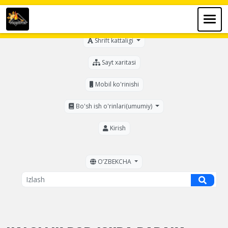
Ko'zi ojizlar uchun
Shrift kattaligi
Sayt xaritasi
Mobil ko'rinishi
Bo'sh ish o'rinlari(umumiy)
Kirish
OʼZBEKCHA