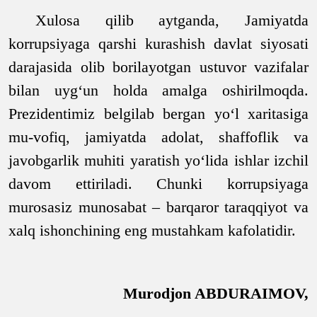
Xulosa qilib aytganda, Jamiyatda
korrupsiyaga qarshi kurashish davlat siyosati
darajasida olib borilayotgan ustuvor vazifalar
bilan uyg‘un holda amalga oshirilmoqda.
Prezidentimiz belgilab bergan yo‘l xaritasiga
mu-vofiq, jamiyatda adolat, shaffoflik va
javobgarlik muhiti yaratish yo‘lida ishlar izchil
davom ettiriladi. Chunki korrupsiyaga
murosasiz munosabat – barqaror taraqqiyot va
xalq ishonchining eng mustahkam kafolatidir.
Murodjon ABDURAIMOV,