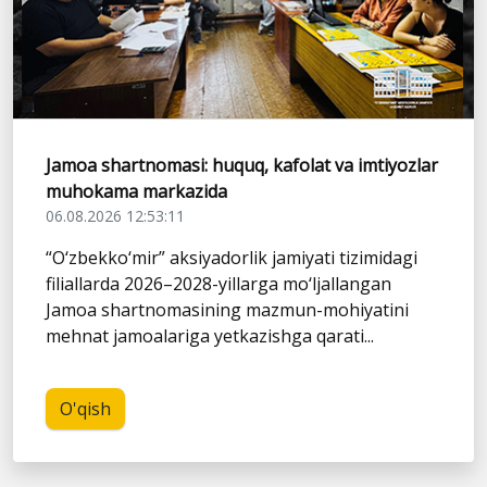
Jamoa shartnomasi: huquq, kafolat va imtiyozlar
muhokama markazida
06.08.2026 12:53:11
“O‘zbekko‘mir” aksiyadorlik jamiyati tizimidagi
filiallarda 2026–2028-yillarga mo‘ljallangan
Jamoa shartnomasining mazmun-mohiyatini
mehnat jamoalariga yetkazishga qarati...
O'qish