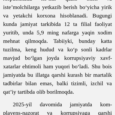
iste’molchilarga yetkazib berish bo‘yicha yirik
va yetakchi korxona hisoblanadi. Bugungi
kunda jamiyat tarkibida 12 ta filial faoliyat
yuritib, unda 5,9 ming nafarga yaqin xodim
mehnat qilmoqda. Tabiiyki, bunday katta
tuzilma, keng hudud va ko‘p sonli kadrlar
mavjud bo‘lgan joyda korrupsiyaviy xavf-
xatarlar ehtimoli ham yuqori bo‘ladi. Shu bois
jamiyatda bu illatga qarshi kurash bir martalik
tadbirlar bilan emas, balki tizimli, izchil va
qat’iy tartibda olib borilmoqda.
2025-yil davomida jamiyatda kom-
playens-nazorat va korrupsiyaga qarshi