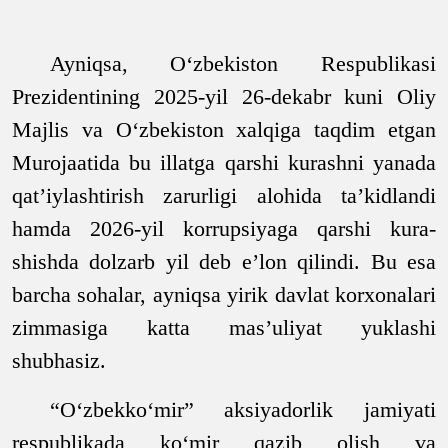
Ayniqsa, O‘zbekiston Respublikasi
Prezidentining 2025-yil 26-dekabr kuni Oliy
Majlis va O‘zbekiston xalqiga taqdim etgan
Murojaatida bu illatga qarshi kurashni yanada
qat’iylashtirish zarurligi alohida ta’kidlandi
hamda 2026-yil korrupsiyaga qarshi kura-
shishda dolzarb yil deb e’lon qilindi. Bu esa
barcha sohalar, ayniqsa yirik davlat korxonalari
zimmasiga katta mas’uliyat yuklashi
shubhasiz.
“O‘zbekko‘mir” aksiyadorlik jamiyati
respublikada ko‘mir qazib olish va