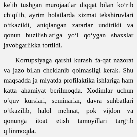
kelib tushgan murojaatlar diqqat bilan ko‘rib
chiqilib, ayrim holatlarda xizmat tekshiruvlari
o‘tkazildi, aniqlangan zararlar undirildi va
qonun buzilishlariga yo‘l qo‘ygan shaxslar
javobgarlikka tortildi.
Korrupsiyaga qarshi kurash fa-qat nazorat
va jazo bilan cheklanib qolmasligi kerak. Shu
maqsadda ja-miyatda profilaktika ishlariga ham
katta ahamiyat berilmoqda. Xodimlar uchun
o‘quv kurslari, seminarlar, davra suhbatlari
o‘tkazilib, halol mehnat, pok vijdon va
qonunga itoat etish tamoyillari targ‘ib
qilinmoqda.