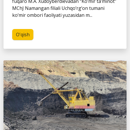
fuqaro M.A. Xudoyberdievadan “Ko‘mir ta’minot”
MChJ Namangan filiali Uchqo‘rg‘on tumani
ko‘mir ombori faoliyati yuzasidan m...
O'qish