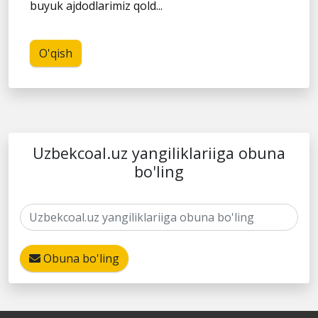
buyuk ajdodlarimiz qold...
O'qish
Uzbekcoal.uz yangiliklariiga obuna
bo'ling
Obuna bo'ling