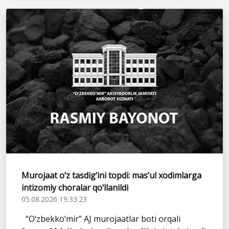
Murojaat o‘z tasdig‘ini topdi: mas’ul xodimlarga
intizomiy choralar qo‘llanildi
05.08.2026 19:33:23
“O‘zbekko‘mir” AJ murojaatlar boti orqali