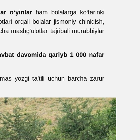
ar o‘yinlar
ham bolalarga ko‘tarinki
lari orqali bolalar jismoniy chiniqish,
ha mashg‘ulotlar tajribali murabbiylar
navbat davomida qariyb 1 000 nafar
mas yozgi ta’tili uchun barcha zarur