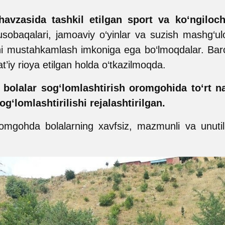
havzasida tashkil etilgan sport va ko‘ngiloch
usobaqalari, jamoaviy o‘yinlar va suzish mashg‘ulot
rini mustahkamlash imkoniga ega bo‘lmoqdalar. Barc
at’iy rioya etilgan holda o‘tkazilmoqda.
 bolalar sog‘lomlashtirish oromgohida to‘rt 
‘lomlashtirilishi rejalashtirilgan.
mgohda bolalarning xavfsiz, mazmunli va unutil