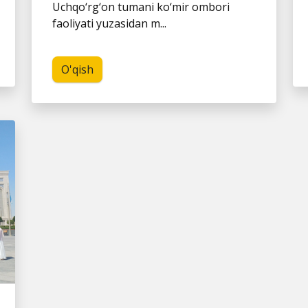
Uchqo‘rg‘on tumani ko‘mir ombori
faoliyati yuzasidan m...
O'qish