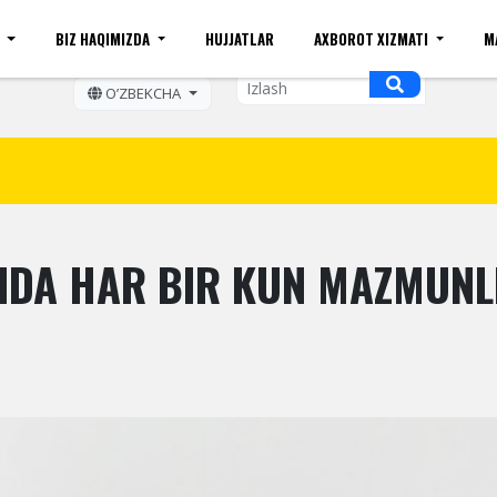
I
BIZ HAQIMIZDA
HUJJATLAR
AXBOROT XIZMATI
M
ift kattaligi
Sayt xaritasi
Mobil ko'rinishi
Bo'sh ish o
OʼZBEKCHA
DA HAR BIR KUN MAZMUNLI 