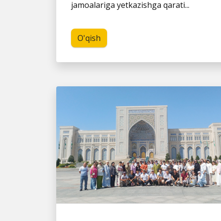
jamoalariga yetkazishga qarati...
O'qish