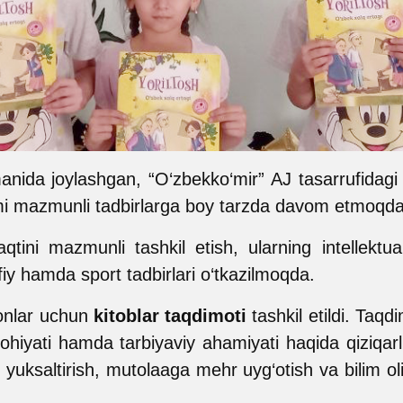
anida joylashgan, “O‘zbekko‘mir” AJ tasarrufidag
i mazmunli tadbirlarga boy tarzda davom etmoqda
ini mazmunli tashkil etish, ularning intellektual 
 hamda sport tadbirlari o‘tkazilmoqda.
jonlar uchun
kitoblar taqdimoti
tashkil etildi. Taqdi
ohiyati hamda tarbiyaviy ahamiyati haqida qiziqarli
yuksaltirish, mutolaaga mehr uyg‘otish va bilim ol