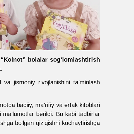
i
“Koinot” bolalar sog‘lomlashtirish
.
va jismoniy rivojlanishini ta’minlash
motda badiiy, ma’rifiy va ertak kitoblari
 ma’lumotlar berildi. Bu kabi tadbirlar
ishga bo‘lgan qiziqishni kuchaytirishga