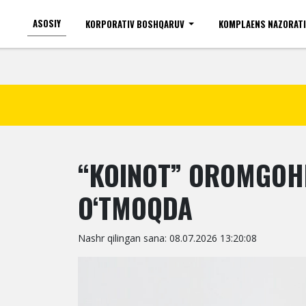
ASOSIY
KORPORATIV BOSHQARUV
KOMPLAENS NAZORAT
Ko'zi ojizlar uchun
Shr
“KOINOT” OROMGOHI
O‘TMOQDA
Nashr qilingan sana: 08.07.2026 13:20:08