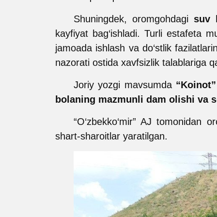
Shuningdek, oromgohdagi
suv 
kayfiyat bag‘ishladi. Turli estafeta m
jamoada ishlash va do‘stlik fazilatla
nazorati ostida xavfsizlik talablariga q
Joriy yozgi mavsumda
“Koinot”
bolaning mazmunli dam olishi va sog
“O‘zbekko‘mir” AJ tomonidan oro
shart-sharoitlar yaratilgan
.