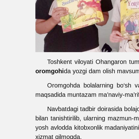
Toshkent viloyati Ohangaron tum
oromgohi
da yozgi dam olish mavsum
Oromgohda bolalarning bo‘sh vaqt
maqsadida muntazam ma’naviy-ma’rifiy
Navbatdagi tadbir doirasida bola
bilan tanishtirilib, ularning mazmun-m
yosh avlodda kitobxonlik madaniyatini 
xizmat qilmoqda.