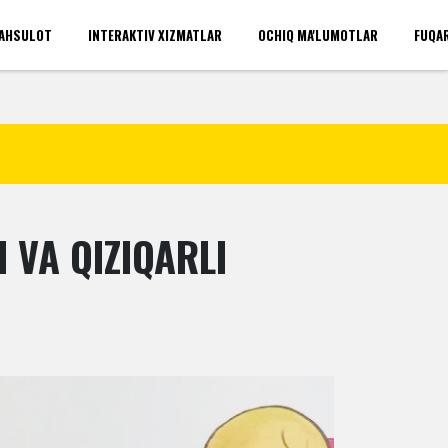
AHSULOT
INTERAKTIV XIZMATLAR
OCHIQ MA'LUMOTLAR
FUQA
'rinlari(umumiy)
Kirish
VA QIZIQARLI