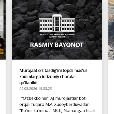
Murojaat o‘z tasdig‘ini topdi: mas’ul
xodimlarga intizomiy choralar
qo‘llanildi
05.08.2026 19:33:23
“O‘zbekko‘mir” AJ murojaatlar boti
orqali fuqaro M.A. Xudoyberdievadan
“Ko‘mir ta’minot” MChJ Namangan filiali