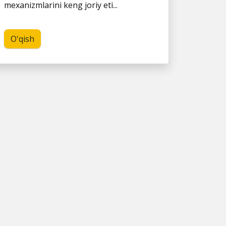
mexanizmlarini keng joriy eti...
O'qish