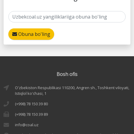
Obuna bo'ling
Bosh ofis
O'zbekiston Respublikasi 110200, Angren sh., Toshkent viloyati,
Istiqlol ko'chasi, 1
(+998) 78 150 39 80
(+998) 78 150 39 89
info@coal.uz