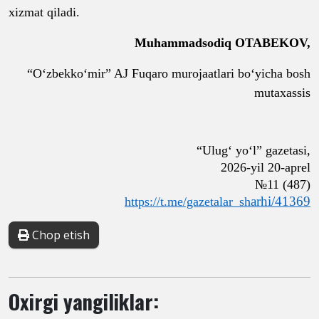
xizmat qiladi.
Muhammadsodiq OTABEKOV,
“O‘zbekko‘mir” AJ Fuqaro murojaatlari bo‘yicha bosh
mutaxassis
“Ulug‘ yo‘l” gazetasi,
2026-yil 20-aprel
№11 (487)
arhi/41369
https://t.me/gazetalar_sh
Chop etish
Oxirgi yangiliklar: