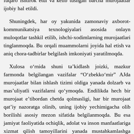
fuqaro ishtirok etdi va kelib tushgan barcha murojaatlar
ijobiy hal etildi.
Shuningdek, har oy yakunida zamonaviy axborot-
kommunikatsiya texnologiyalari asosida onlayn
muloqotlar tashkil etilib, ishchi-xodimlarning murojaatlari
tinglanmoqda. Bu orqali muammolarni joyida hal etish va
aniq chora-tadbirlar belgilash imkoniyati yaratilmoqda.
Xulosa o‘rnida shuni ta’kidlash joizki, mazkur
farmonda belgilangan vazifalar “O‘zbekko‘mir” AJda
murojaatlar bilan ishlash tizimi oldiga yanada dolzarb va
mas’uliyatli vazifalarni qo‘ymoqda. Endilikda hech bir
murojaat e’tibordan chetda qolmasligi, har bir murojaat
qat’iy nazoratga olinib, uning ijobiy yechimigacha olib
borilishi asosiy mezon sifatida belgilanmoqda. Bu esa
jamiyat faoliyatida ochiqlik, adolat va inson manfaatlariga
xizmat qilish tamoyillarini yanada mustahkamlashga