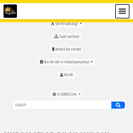
Ko'zi ojizlar uchun
Shrift kattaligi
Sayt xaritasi
Mobil ko'rinishi
Bo'sh ish o'rinlari(umumiy)
Kirish
OʼZBEKCHA