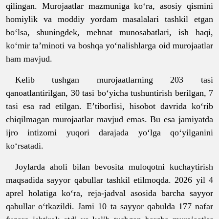
qilingan. Murojaatlar mazmuniga ko‘ra, asosiy qismini
homiylik va moddiy yordam masalalari tashkil etgan
bo‘lsa, shuningdek, mehnat munosabatlari, ish haqi,
ko‘mir ta’minoti va boshqa yo‘nalishlarga oid murojaatlar
ham mavjud.
Kelib tushgan murojaatlarning 203 tasi
qanoatlantirilgan, 30 tasi bo‘yicha tushuntirish berilgan, 7
tasi esa rad etilgan. E’tiborlisi, hisobot davrida ko‘rib
chiqilmagan murojaatlar mavjud emas. Bu esa jamiyatda
ijro intizomi yuqori darajada yo‘lga qo‘yilganini
ko‘rsatadi.
Joylarda aholi bilan bevosita muloqotni kuchaytirish
maqsadida sayyor qabullar tashkil etilmoqda. 2026 yil 4
aprel holatiga ko‘ra, reja-jadval asosida barcha sayyor
qabullar o‘tkazildi. Jami 10 ta sayyor qabulda 177 nafar