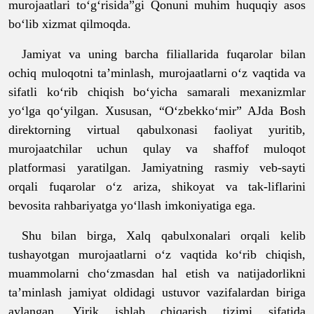
murojaatlari to‘g‘risida”gi Qonuni muhim huquqiy asos
bo‘lib xizmat qilmoqda.
Jamiyat va uning barcha filiallarida fuqarolar bilan
ochiq muloqotni ta’minlash, murojaatlarni o‘z vaqtida va
sifatli ko‘rib chiqish bo‘yicha samarali mexanizmlar
yo‘lga qo‘yilgan. Xususan, “O‘zbekko‘mir” AJda Bosh
direktorning virtual qabulxonasi faoliyat yuritib,
murojaatchilar uchun qulay va shaffof muloqot
platformasi yaratilgan. Jamiyatning rasmiy veb-sayti
orqali fuqarolar o‘z ariza, shikoyat va tak-liflarini
bevosita rahbariyatga yo‘llash imkoniyatiga ega.
Shu bilan birga, Xalq qabulxonalari orqali kelib
tushayotgan murojaatlarni o‘z vaqtida ko‘rib chiqish,
muammolarni cho‘zmasdan hal etish va natijadorlikni
ta’minlash jamiyat oldidagi ustuvor vazifalardan biriga
aylangan. Yirik ishlab chiqarish tizimi sifatida