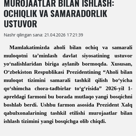
MUROJAATLAR BILAN ISHLASH:
OCHIQLIK VA SAMARADORLIK
USTUVOR
Nashr qilingan sana: 21.04.2026 17:21:39
Mamlakatimizda aholi bilan ochiq va samarali
muloqotni ta’minlash davlat siyosatining ustuvor
yo‘nalishlaridan biriga aylanib bormoqda. Xususan,
O‘zbekiston Respublikasi Prezidentining “Aholi bilan
muloqot tizimini samarali tashkil qilish bo‘yicha
qo‘shimcha chora-tadbirlar to‘g‘risida” 2026
-
yil 1
-
apreldagi farmoni bu borada mutlaqo yangi bosqichni
boshlab berdi. Ushbu farmon asosida Prezident Xalq
qabulxonalarining tashkil etilishi murojaatlar bilan
ishlash tizimini yangi bosqichga olib chiqdi.