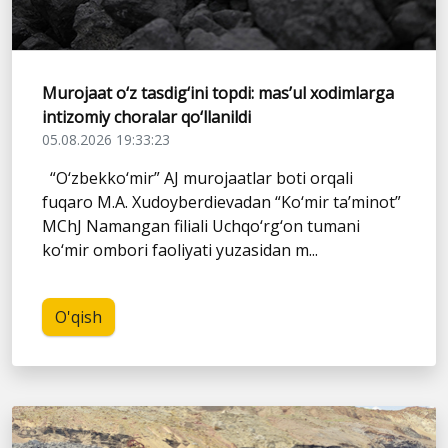
Murojaat o‘z tasdig‘ini topdi: mas’ul xodimlarga
intizomiy choralar qo‘llanildi
05.08.2026 19:33:23
“O‘zbekko‘mir” AJ murojaatlar boti orqali
fuqaro M.A. Xudoyberdievadan “Ko‘mir ta’minot”
MChJ Namangan filiali Uchqo‘rg‘on tumani
ko‘mir ombori faoliyati yuzasidan m...
O'qish