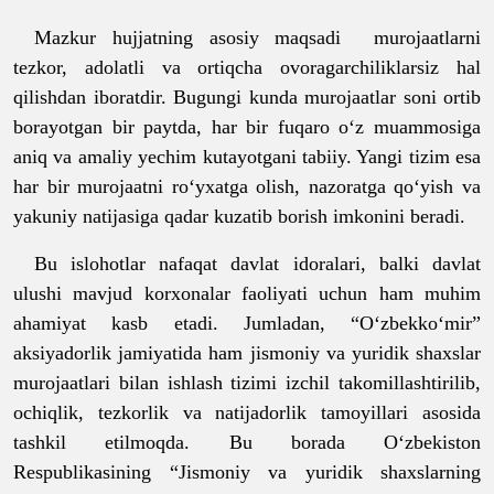
Mazkur hujjatning asosiy maqsadi murojaatlarni
tezkor, adolatli va ortiqcha ovoragarchiliklarsiz hal
qilishdan iboratdir. Bugungi kunda murojaatlar soni ortib
borayotgan bir paytda, har bir fuqaro o‘z muammosiga
aniq va amaliy yechim kutayotgani tabiiy. Yangi tizim esa
har bir murojaatni ro‘yxatga olish, nazoratga qo‘yish va
yakuniy natijasiga qadar kuzatib borish imkonini beradi.
Bu islohotlar nafaqat davlat idoralari, balki davlat
ulushi mavjud korxonalar faoliyati uchun ham muhim
ahamiyat kasb etadi. Jumladan, “O‘zbekko‘mir”
aksiyadorlik jamiyatida ham jismoniy va yuridik shaxslar
murojaatlari bilan ishlash tizimi izchil takomillashtirilib,
ochiqlik, tezkorlik va natijadorlik tamoyillari asosida
tashkil etilmoqda. Bu borada O‘zbekiston
Respublikasining “Jismoniy va yuridik shaxslarning