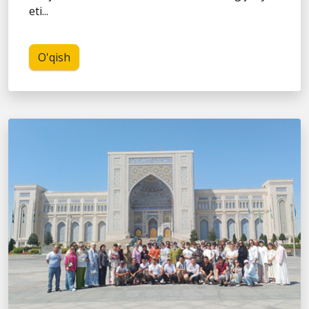
eti...
O'qish