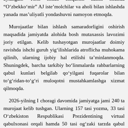
“O‘zbekko‘mir” AJ iste’molchilar va aholi bilan ishlashda
yanada mas’uliyatli yondashuvni namoyon etmoqda.
Murojaatlar bilan ishlash samaradorligini oshirish
maqsadida jamiyatda alohida bosh mutaxassis lavozimi
joriy etilgan. Kelib tushayotgan murojaatlar doimiy
ravishda ishchi guruh yig‘ilishlarida atroflicha muhokama
qilinib, ularning ijobiy hal etilishi ta’minlanmoqda.
Shuningdek, barcha tarkibiy bo‘linmalarda rahbarlarning
qabul kunlari belgilab qo‘yilgani fuqarolar bilan
to‘g‘ridan-to‘g‘ri muloqotni mustahkamlashga xizmat
qilmoqda.
2026
-
yilning I choragi davomida jamiyatga jami 240 ta
murojaat kelib tushgan. Ularning 157 tasi yozma, 33 tasi
O‘zbekiston Respublikasi Prezidentining virtual
qabulxonasi orqali hamda 50 tasi og‘zaki tarzda qabul