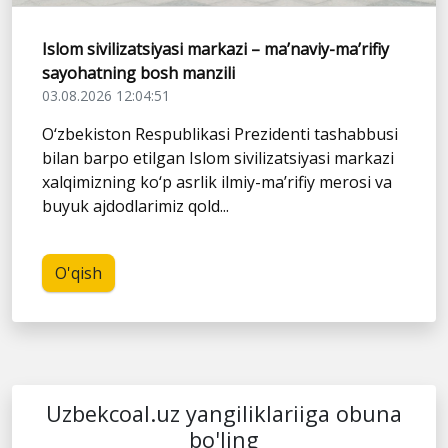
Islom sivilizatsiyasi markazi – ma’naviy-ma’rifiy
sayohatning bosh manzili
03.08.2026 12:04:51
O‘zbekiston Respublikasi Prezidenti tashabbusi
bilan barpo etilgan Islom sivilizatsiyasi markazi
xalqimizning ko‘p asrlik ilmiy-ma’rifiy merosi va
buyuk ajdodlarimiz qold...
O'qish
Uzbekcoal.uz yangiliklariiga obuna
bo'ling