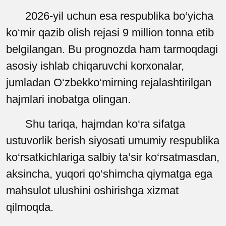
2026-yil uchun esa respublika bo‘yicha
ko‘mir qazib olish rejasi 9 million tonna etib
belgilangan. Bu prognozda ham tarmoqdagi
asosiy ishlab chiqaruvchi korxonalar,
jumladan O‘zbekko‘mirning rejalashtirilgan
hajmlari inobatga olingan.
Shu tariqa, hajmdan ko‘ra sifatga
ustuvorlik berish siyosati umumiy respublika
ko‘rsatkichlariga salbiy ta’sir ko‘rsatmasdan,
aksincha, yuqori qo‘shimcha qiymatga ega
mahsulot ulushini oshirishga xizmat
qilmoqda.