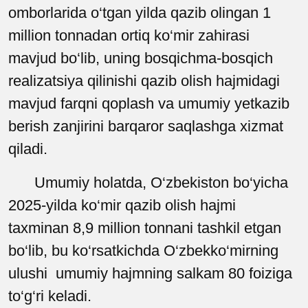
omborlarida o‘tgan yilda qazib olingan 1
million tonnadan ortiq ko‘mir zahirasi
mavjud bo‘lib, uning bosqichma-bosqich
realizatsiya qilinishi qazib olish hajmidagi
mavjud farqni qoplash va umumiy yetkazib
berish zanjirini barqaror saqlashga xizmat
qiladi.
Umumiy holatda, O‘zbekiston bo‘yicha
2025-yilda ko‘mir qazib olish hajmi
taxminan 8,9 million tonnani tashkil etgan
bo‘lib, bu ko‘rsatkichda O‘zbekko‘mirning
ulushi umumiy hajmning salkam 80 foiziga
to‘g‘ri keladi.