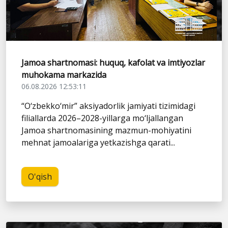
Jamoa shartnomasi: huquq, kafolat va imtiyozlar
muhokama markazida
06.08.2026 12:53:11
“O‘zbekko‘mir” aksiyadorlik jamiyati tizimidagi
filiallarda 2026–2028-yillarga mo‘ljallangan
Jamoa shartnomasining mazmun-mohiyatini
mehnat jamoalariga yetkazishga qarati...
O'qish