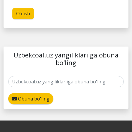
O'qish
Uzbekcoal.uz yangiliklariiga obuna
bo'ling
Obuna bo'ling