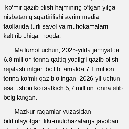
ko‘mir qazib olish hajmining o‘tgan yilga
nisbatan qisqartirilishi ayrim media
faollarida turli savol va muhokamalarni
keltirib chiqarmoqda.
Ma’lumot uchun, 2025-yilda jamiyatda
6,8 million tonna qattiq yoqilg‘i qazib olish
rejalashtirilgan bo‘lib, amalda 7,1 million
tonna ko‘mir qazib olingan. 2026-yil uchun
esa ushbu ko‘rsatkich 5,7 million tonna etib
belgilangan.
Mazkur raqamlar yuzasidan
bildirilayotgan fikr-mulohazalarga javoban