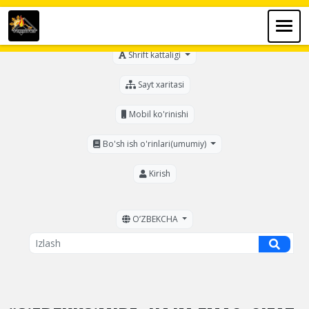
Ko'zi ojizlar uchun
Shrift kattaligi
Sayt xaritasi
Mobil ko'rinishi
Bo'sh ish o'rinlari(umumiy)
Kirish
OʼZBEKCHA