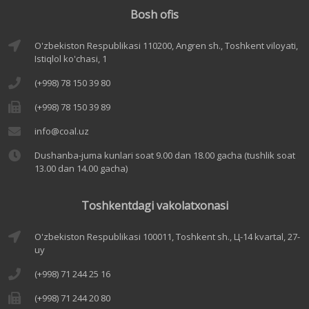
Bosh ofis
O'zbekiston Respublikasi 110200, Angren sh., Toshkent viloyati,
Istiqlol ko'chasi, 1
(+998) 78 150 39 80
(+998) 78 150 39 89
info@coal.uz
Dushanba-juma kunlari soat 9.00 dan 18.00 gacha (tushlik soat
13.00 dan 14.00 gacha)
Toshkentdagi vakolatxonasi
O'zbekiston Respublikasi 100011, Toshkent sh., Ц-14 kvartal, 27-
uy
(+998) 71 244 25 16
(+998) 71 244 20 80