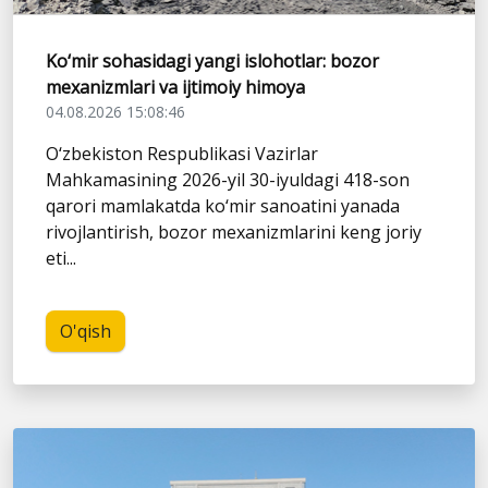
Ko‘mir sohasidagi yangi islohotlar: bozor
mexanizmlari va ijtimoiy himoya
04.08.2026 15:08:46
O‘zbekiston Respublikasi Vazirlar
Mahkamasining 2026-yil 30-iyuldagi 418-son
qarori mamlakatda ko‘mir sanoatini yanada
rivojlantirish, bozor mexanizmlarini keng joriy
eti...
O'qish