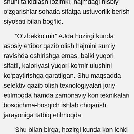
shuni ta’kidlash lozimki, hajmdagi nisbiy
o‘zgarishlar sohada sifatga ustuvorlik berish
siyosati bilan bog‘liq.
“O‘zbekko‘mir” AJda hozirgi kunda
asosiy e’tibor qazib olish hajmini sun’iy
ravishda oshirishga emas, balki yuqori
sifatli, kaloriyasi yuqori ko‘mir ulushini
ko‘paytirishga qaratilgan. Shu maqsadda
selektiv qazib olish texnologiyalari joriy
etilmoqda hamda zamonaviy kon texnikalari
bosqichma-bosqich ishlab chiqarish
jarayoniga tatbiq etilmoqda.
Shu bilan birga, hozirgi kunda kon ichki