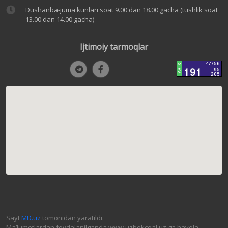
Dushanba-juma kunlari soat 9.00 dan 18.00 gacha (tushlik soat
13.00 dan 14.00 gacha)
Ijtimoiy tarmoqlar
Sayt
MD.uz
tomonidan yaratildi.
Ma’lumotlardan foydalanilganda www.uzbekcoal.uz ga havola