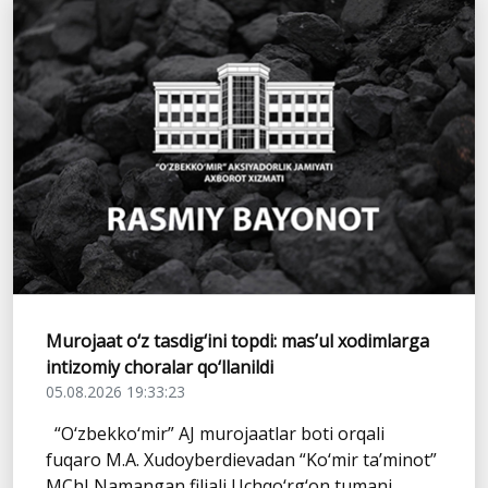
Murojaat o‘z tasdig‘ini topdi: mas’ul xodimlarga
intizomiy choralar qo‘llanildi
05.08.2026 19:33:23
“O‘zbekko‘mir” AJ murojaatlar boti orqali
fuqaro M.A. Xudoyberdievadan “Ko‘mir ta’minot”
MChJ Namangan filiali Uchqo‘rg‘on tumani