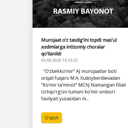
Murojaat o‘z tasdig‘ini topdi: mas’ul
xodimlarga intizomiy choralar
qo‘llanildi
05.08.2026 19:33:23
“O‘zbekko‘mir” AJ murojaatlar boti
orqali fuqaro M.A. Xudoyberdievadan
“Ko‘mir ta’minot” MChJ Namangan filiali
Uchqo‘rg‘on tumani ko‘mir ombori
faoliyati yuzasidan m...
O'qish