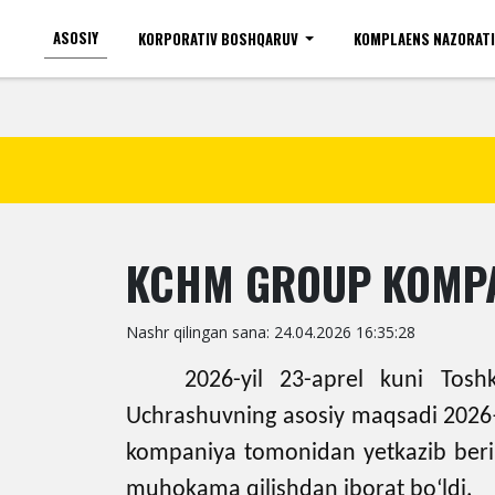
ASOSIY
KORPORATIV BOSHQARUV
KOMPLAENS NAZORAT
Ko'zi ojizlar uchun
Shr
KCHM GROUP KOMPA
Nashr qilingan sana: 24.04.2026 16:35:28
2026-yil 23-aprel kuni Tosh
Uchrashuvning asosiy maqsadi 2026–2
kompaniya tomonidan yetkazib berilg
muhokama qilishdan iborat bo‘ldi.