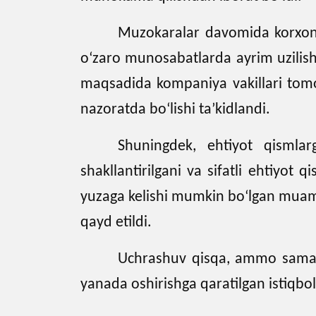
Muzokaralar davomida korxona
o‘zaro munosabatlarda ayrim uzilishl
maqsadida kompaniya vakillari tomoni
nazoratda bo‘lishi ta’kidlandi.
Shuningdek, ehtiyot qismlar
shakllantirilgani va sifatli ehtiyot 
yuzaga kelishi mumkin bo‘lgan muamm
qayd etildi.
Uchrashuv qisqa, ammo samara
yanada oshirishga qaratilgan istiqboll