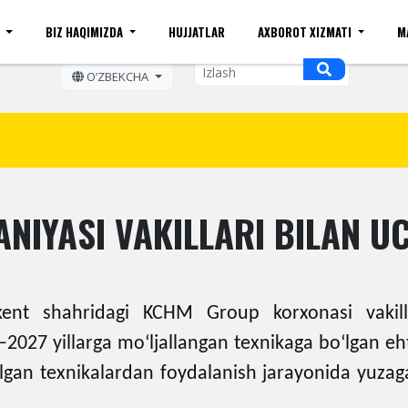
I
BIZ HAQIMIZDA
HUJJATLAR
AXBOROT XIZMATI
M
ift kattaligi
Sayt xaritasi
Mobil ko'rinishi
Bo'sh ish o
OʼZBEKCHA
NIYASI VAKILLARI BILAN 
kent shahridagi KCHM Group korxonasi vakilla
027 yillarga mo‘ljallangan texnikaga bo‘lgan ehti
an texnikalardan foydalanish jarayonida yuzaga