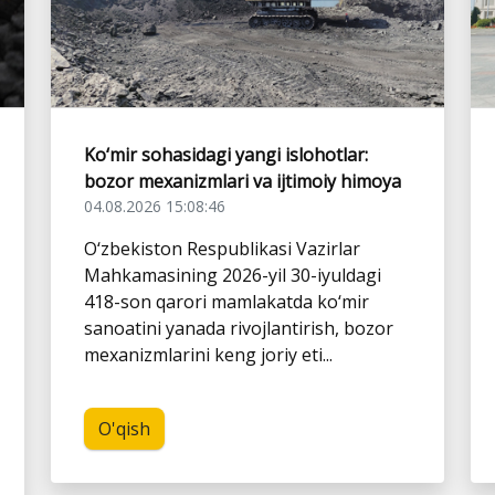
Ko‘mir sohasidagi yangi islohotlar:
bozor mexanizmlari va ijtimoiy himoya
04.08.2026 15:08:46
O‘zbekiston Respublikasi Vazirlar
Mahkamasining 2026-yil 30-iyuldagi
418-son qarori mamlakatda ko‘mir
sanoatini yanada rivojlantirish, bozor
mexanizmlarini keng joriy eti...
O'qish