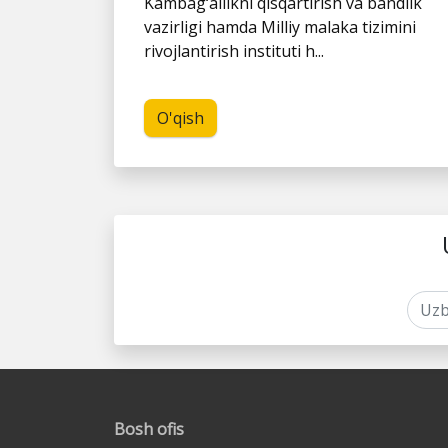
Kambag‘allikni qisqartirish va bandlik
vazirligi hamda Milliy malaka tizimini
rivojlantirish instituti h...
O'qish
Bosh ofis