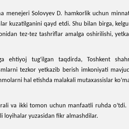
 menejeri Solovyev D. hamkorlik uchun minnatdo
ar kuzatilganini qayd etdi. Shu bilan birga, kelgu
dan tez-tez tashriflar amalga oshirilishi, yetka
ga ehtiyoj tug‘ilgan taqdirda, Toshkent shah
qismlarni tezkor yetkazib berish imkoniyati mavju
olarni hal etishda malakali mutaxassislar ko‘m
li va ikki tomon uchun manfaatli ruhda o‘tdi. 
i loyihalar yuzasidan fikr almashdilar.