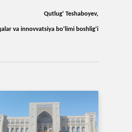
Qutlug‘ Teshaboyev,
qalar va innovvatsiya bo‘limi boshlig‘i