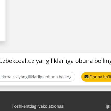
Uzbekcoal.uz yangiliklariiga obuna bo'lin
Obuna bo'l
Toshkentdagi vakolatxonasi
Ij