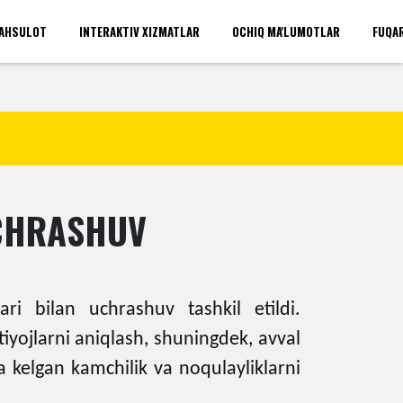
AHSULOT
INTERAKTIV XIZMATLAR
OCHIQ MA'LUMOTLAR
FUQA
'rinlari(umumiy)
Kirish
UCHRASHUV
ri bilan uchrashuv tashkil etildi.
yojlarni aniqlash, shuningdek, avval
 kelgan kamchilik va noqulayliklarni