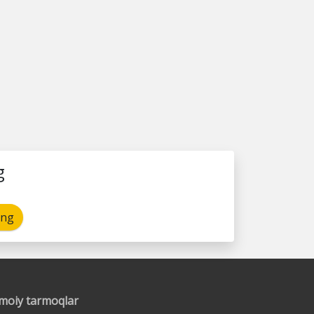
g
ing
timoiy tarmoqlar