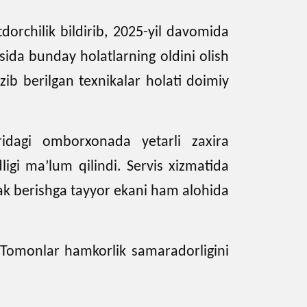
rchilik bildirib, 2025-yil davomida
sida bunday holatlarning oldini olish
zib berilgan texnikalar holati doimiy
ridagi omborxonada yetarli zaxira
dligi ma’lum qilindi. Servis xizmatida
ak berishga tayyor ekani ham alohida
Tomonlar hamkorlik samaradorligini