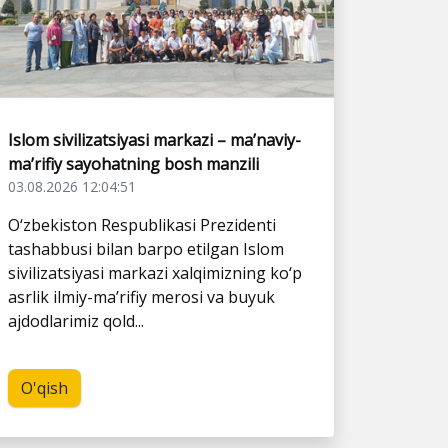
Islom sivilizatsiyasi markazi – ma’naviy-
ma’rifiy sayohatning bosh manzili
03.08.2026 12:04:51
O‘zbekiston Respublikasi Prezidenti
tashabbusi bilan barpo etilgan Islom
sivilizatsiyasi markazi xalqimizning ko‘p
asrlik ilmiy-ma’rifiy merosi va buyuk
ajdodlarimiz qold...
O'qish