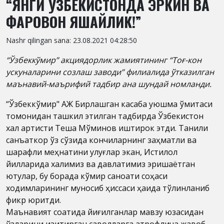
“ЯНГИ ЎЗБЕКИСТОНДА ЭРКИН ВА
ФАРОВОН ЯШАЙЛИК!”
Nashr qilingan sana: 23.08.2021 04:28:50
“Ўзбеккўмир” акциядорлик жамиятининг “Тоғ-кон
ускуналарини созлаш заводи” филиалида ўтказилган
маънавий-маърифий тадбир ана шундай номланди.
“Ўзбеккўмир" АЖ Бирлашган касаба уюшма қўмитаси
томонидан ташкил этилган тадбирда Ўзбекистон
халқ артисти Теша Мўминов иштирок этди. Таниқли
санъаткор ўз сўзида кончиларнинг заҳматли ва
шарафли меҳнатини улуғлар экан, Истиқлол
йилларида халқимиз ва давлатимиз эришаётган
ютуқлар, бу борада кўмир саноати соҳаси
ходимларининг муносиб ҳиссаси ҳақида тўлқинланиб
фикр юритди.
Маънавият соатида йиғилганлар мавзу юзасидан