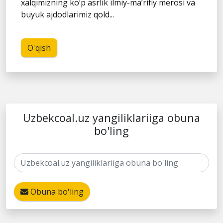
xalqimizning ko‘p asrlik ilmiy-ma’rifiy merosi va
buyuk ajdodlarimiz qold...
O'qish
Uzbekcoal.uz yangiliklariiga obuna
bo'ling
Obuna bo'ling