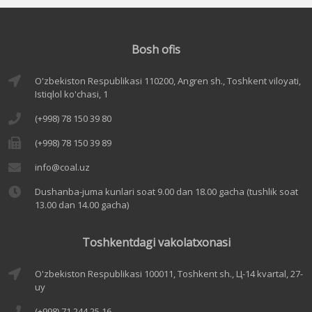
Bosh ofis
O'zbekiston Respublikasi 110200, Angren sh., Toshkent viloyati,
Istiqlol ko'chasi, 1
(+998) 78 150 39 80
(+998) 78 150 39 89
info@coal.uz
Dushanba-juma kunlari soat 9.00 dan 18.00 gacha (tushlik soat
13.00 dan 14.00 gacha)
Toshkentdagi vakolatxonasi
O'zbekiston Respublikasi 100011, Toshkent sh., Ц-14 kvartal, 27-
uy
(+998) 71 244 25 16