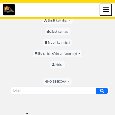
Ko'zi ojizlar uchun
Shrift kattaligi
Sayt xaritasi
Mobil ko'rinishi
Bo'sh ish o'rinlari(umumiy)
Kirish
OʼZBEKCHA