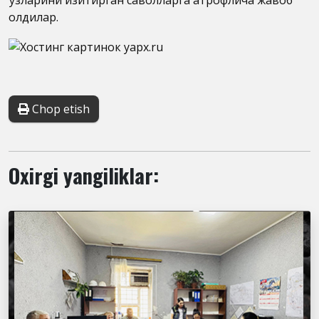
ўзларини қизиқтирган саволларга атрофлича жавоб
олдилар.
Chop etish
Oxirgi yangiliklar: