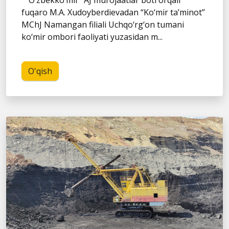
“O‘zbekko‘mir” AJ murojaatlar boti orqali
fuqaro M.A. Xudoyberdievadan “Ko‘mir ta’minot”
MChJ Namangan filiali Uchqo‘rg‘on tumani
ko‘mir ombori faoliyati yuzasidan m...
O'qish