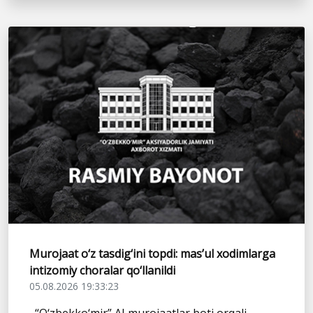
Murojaat o‘z tasdig‘ini topdi: mas’ul xodimlarga
intizomiy choralar qo‘llanildi
05.08.2026 19:33:23