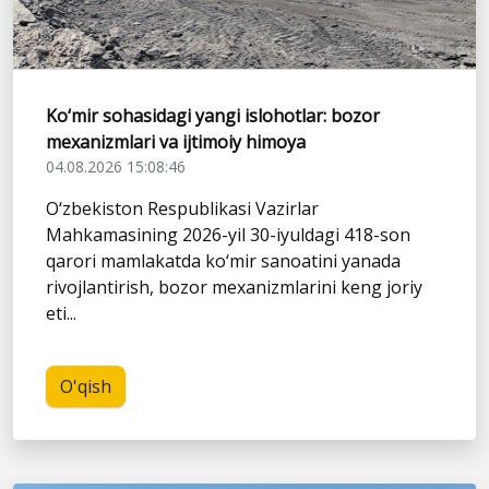
Ko‘mir sohasidagi yangi islohotlar: bozor
mexanizmlari va ijtimoiy himoya
04.08.2026 15:08:46
O‘zbekiston Respublikasi Vazirlar
Mahkamasining 2026-yil 30-iyuldagi 418-son
qarori mamlakatda ko‘mir sanoatini yanada
rivojlantirish, bozor mexanizmlarini keng joriy
eti...
O'qish