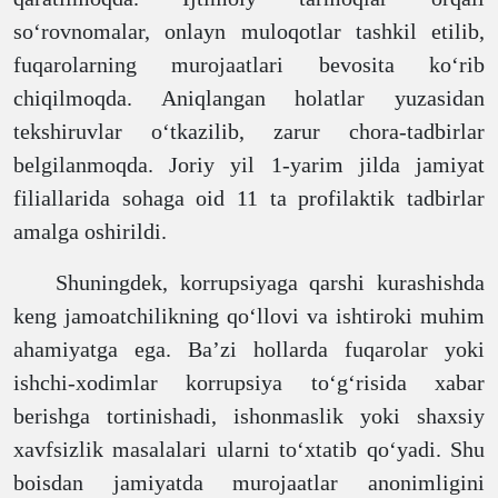
so‘rovnomalar, onlayn muloqotlar tashkil etilib,
fuqarolarning murojaatlari bevosita ko‘rib
chiqilmoqda. Aniqlangan holatlar yuzasidan
tekshiruvlar o‘tkazilib, zarur chora-tadbirlar
belgilanmoqda. Joriy yil 1-yarim jilda jamiyat
filiallarida sohaga oid 11 ta profilaktik tadbirlar
amalga oshirildi.
Shuningdek, korrupsiyaga qarshi kurashishda
keng jamoatchilikning qo‘llovi va ishtiroki muhim
ahamiyatga ega. Ba’zi hollarda fuqarolar yoki
ishchi-xodimlar korrupsiya to‘g‘risida xabar
berishga tortinishadi, ishonmaslik yoki shaxsiy
xavfsizlik masalalari ularni to‘xtatib qo‘yadi. Shu
boisdan jamiyatda murojaatlar anonimligini