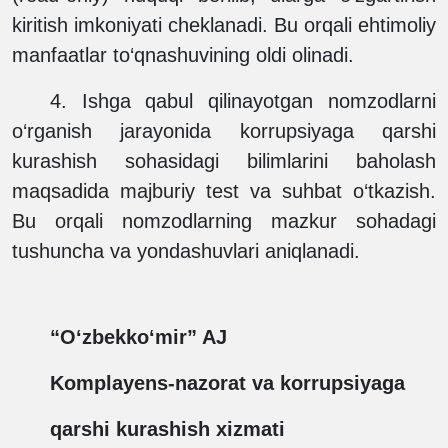
kiritish imkoniyati cheklanadi. Bu orqali ehtimoliy
manfaatlar to‘qnashuvining oldi olinadi.
4.
Ishga qabul qilinayotgan nomzodlarni
o‘rganish jarayonida korrupsiyaga qarshi
kurashish sohasidagi bilimlarini baholash
maqsadida majburiy test va suhbat o‘tkazish.
Bu orqali nomzodlarning mazkur sohadagi
tushuncha va yondashuvlari aniqlanadi.
“O‘zbekko‘mir” AJ
Komplayens-nazorat va korrupsiyaga
qarshi kurashish xizmati