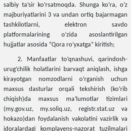
salbiy ta’sir ko‘rsatmoqda. Shunga ko‘ra, o‘z
majburiyatlarini 3 va undan ortiq bajarmagan
tashkilotlarni, elektron savdo
platformalarining o‘zida asoslantirilgan
hujjatlar asosida “Qora ro‘yxatga” kiritish;
2. Manfaatlar to‘qnashuvi, qarindosh-
urug‘chilik holatlarini barvaqt aniqlash, ishga
kirayotgan nomzodlarni o‘rganish uchun
maxsus dasturlar orqali tekshirish (ko‘rib
chiqish)da maxsus ma’lumotlar tizimlari
(my.gov.uz, my.soliq.uz, registr.stat.uz va
hokazo)dan foydalanish vakolatini vazirlik va
idoralardagi komplayens-nazorat tuzilmalari