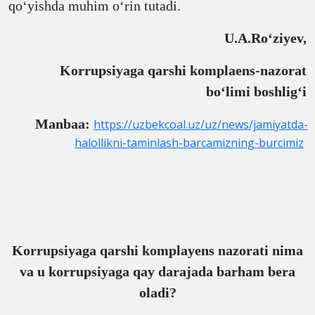
qo‘yishda muhim o‘rin tutadi.
U.A.Ro‘ziyev,
Korrupsiyaga qarshi komplaens-nazorat
bo‘limi boshlig‘i
Manbaa:
https://uzbekcoal.uz/uz/news/jamiyatda-
halollikni-taminlash-barcamizning-burcimiz
Korrupsiyaga qarshi komplayens nazorati nima
va u korrupsiyaga qay darajada barham bera
oladi?