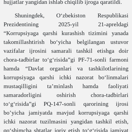
hujjatlar
yangidan
ishlab
chiqilib ijroga qaratildi.
Shuningdek, O‘zbekiston Respublikasi
Prezidentining 2025-yil 21-apreldagi
“Korrupsiyaga
qarshi kurashish tizimini yanada
takomillashtirish bo‘yicha belgilangan ustuvor
vazifalar ijrosini samarali tashkil etishga doir
chora-tadbirlar to‘g‘risida”gi PF-71-sonli farmoni
hamda “Davlat organlari va tashkilotlarining
korrupsiyaga qarshi ichki nazorat bo‘linmalari
mustaqilligini ta’minlash hamda faoliyati
samaradorligini oshirish chora-tadbirlari
to‘g‘risida”gi PQ-147-sonli qarori
ning
ijro
si
bo’yicha jamiyatda
mavjud korrupsiyaga qarshi
ichki nazorat tuzilmasini yangidan tashkil etish,
qo‘shimcha shtatlar
joriy etish
to‘g‘risida jamiyat