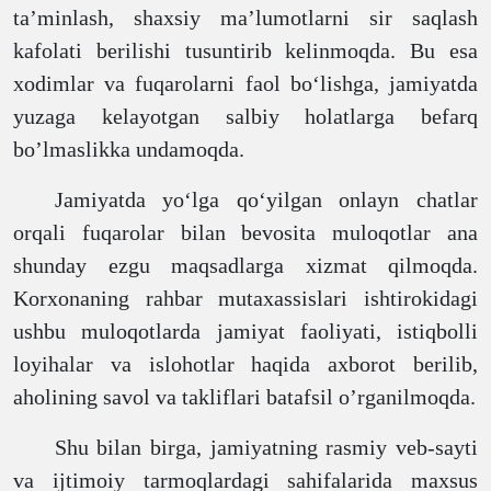
ta’minlash, shaxsiy ma’lumotlarni sir saqlash
kafolati berilishi tusuntirib kelinmoqda. Bu esa
xodimlar va fuqarolarni faol bo‘lishga, jamiyatda
yuzaga kelayotgan salbiy holatlarga befarq
bo’lmaslikka undamoqda.
Jamiyatda yo‘lga qo‘yilgan onlayn chatlar
orqali fuqarolar bilan bevosita muloqotlar ana
shunday ezgu maqsadlarga xizmat qilmoqda.
Korxonaning rahbar mutaxassislari ishtirokidagi
ushbu muloqotlarda jamiyat faoliyati, istiqbolli
loyihalar va islohotlar haqida axborot berilib,
aholining savol va takliflari batafsil o’rganilmoqda.
Shu bilan birga, jamiyatning rasmiy veb-sayti
va ijtimoiy tarmoqlardagi sahifalarida maxsus