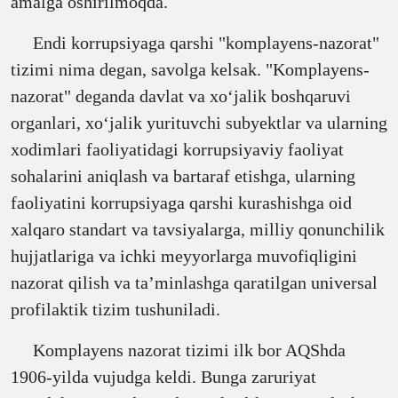
amalga oshirilmoqda.
Endi korrupsiyaga qarshi "komplayens-nazorat"
tizimi nima degan, savolga kelsak. "Komplayens-
nazorat" deganda davlat va xoʻjalik boshqaruvi
organlari, xoʻjalik yurituvchi subyektlar va ularning
xodimlari faoliyatidagi korrupsiyaviy faoliyat
sohalarini aniqlash va bartaraf etishga, ularning
faoliyatini korrupsiyaga qarshi kurashishga oid
xalqaro standart va tavsiyalarga, milliy qonunchilik
hujjatlariga va ichki meyyorlarga muvofiqligini
nazorat qilish va taʼminlashga qaratilgan universal
profilaktik tizim tushuniladi.
Komplayens nazorat tizimi ilk bor AQShda
1906-yilda vujudga keldi. Bunga zaruriyat