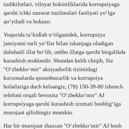
tashkilotlari, viloyat hokimliklarida korrupsiyaga
qarshi ichki nazorat tuzilmalari faoliyati yoʻlga
qoʻyiladi va hokazo.
Yuqorida taʼkidlab oʻtilganidek, korrupsiya
jamiyatni turli yoʻllar bilan iskanjaga oladigan
dahshatli illat boʻlib, ushbu illatga qarshi birgalikda
kurashish muhimdir. Shundan kelib chiqib, Siz
"Oʻzbekkoʻmir" aksiyadorlik tizimidagi
korxonalarda qonunbuzarlik va korrupsiya
holatlariga duch kelsangiz, (78) 150-39-80 ishonch
telefoni orqali bevosita "Oʻzbekkoʻmir" AJ
korrupsiyaga qarshi kurashish xizmati boshligʻiga
murojaat qilishingiz mumkin.
Har bir murojaat shaxsan "Oʻzbekkoʻmir" AJ bosh