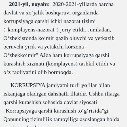
2021-yil, noyabr.
2020-2021-yillarda barcha
davlat va xoʻjalik boshqaruvi organlarida
korrupsiyaga qarshi ichki nazorat tizimi
("komplayens-nazorat") joriy etildi. Jumladan,
Oʻzbekistonda koʻmir qazib oluvchi va yetkazib
beruvchi yirik va yetakchi korxona –
Oʻzbekkoʻmir" AJda ham korrupsiyaga qarshi
kurashish xizmati (komplayens) tashkil etildi va
oʻz faoliyatini olib bormoqda.
KORRUPSIYA jamiyatni turli yoʻllar bilan
iskanjaga oladigan dahshatli illatdir. Ushbu illatga
qarshi kurashish sohasida davlat siyosati
"Korrupsiyaga qarshi kurashish toʻgʻrisida"gi
Qonunning tizimlilik tamoyiliga asoslangan holda