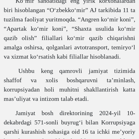
Ko‘mir sanoatidagi eng yirik korxonalardan
biri hisoblangan “O‘zbekko‘mir” AJ tarkibida 11 ta
tuzilma faoliyat yuritmoqda. “Angren ko‘mir koni”,
“Apartak ko‘mir koni”, “Shaxta usulida ko‘mir
qazib olish” filiallari ko‘mir qazib chiqarishni
amalga oshirsa, qolganlari avtotransport, temiryo‘l
va xizmat ko‘rsatish kabi filiallar hisoblanadi.
Ushbu keng qamrovli jamiyat tizimida
shaffof va xolis boshqaruvni ta’minlash,
korrupsiyadan holi muhitni shakllantirish katta
mas’uliyat va intizom talab etadi.
Jamiyat bosh direktorining 2024-yil 10-
dekabrdagi 571-sonli buyrug‘i bilan
Korrupsiyaga
qarshi kurashish sohasiga oid 16 ta ichki me’yoriy