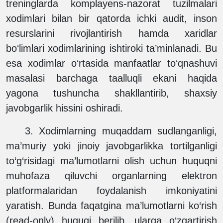
treninglarda komplayens-nazorat tuzilmalari
xodimlari bilan bir qatorda ichki audit, inson
resurslarini rivojlantirish hamda xaridlar
bo‘limlari xodimlarining ishtiroki ta’minlanadi. Bu
esa xodimlar o‘rtasida manfaatlar to‘qnashuvi
masalasi barchaga taalluqli ekani haqida
yagona tushuncha shakllantirib, shaxsiy
javobgarlik hissini oshiradi.
3.
Xodimlarning muqaddam sudlanganligi,
ma’muriy yoki jinoiy javobgarlikka tortilganligi
to‘g‘risidagi ma’lumotlarni olish uchun huquqni
muhofaza qiluvchi organlarning elektron
platformalaridan foydalanish imkoniyatini
yaratish. Bunda faqatgina ma’lumotlarni ko‘rish
(read-only) huquqi berilib, ularga o‘zgartirish