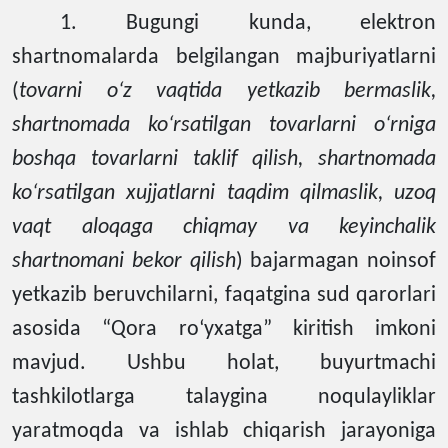
1. Bugungi kunda, elektron
shartnomalarda belgilangan majburiyatlarni
(
tovarni o‘z vaqtida yetkazib bermaslik,
shartnomada ko‘rsatilgan tovarlarni o‘rniga
boshqa tovarlarni taklif qilish, shartnomada
ko‘rsatilgan xujjatlarni taqdim qilmaslik, uzoq
vaqt aloqaga chiqmay va keyinchalik
shartnomani bekor qilish
) bajarmagan noinsof
yetkazib beruvchilarni, faqatgina sud qarorlari
asosida “Qora ro‘yxatga” kiritish imkoni
mavjud. Ushbu holat, buyurtmachi
tashkilotlarga talaygina noqulayliklar
yaratmoqda va ishlab chiqarish jarayoniga