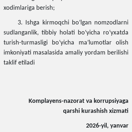
xodimlariga berish;
3. Ishga kirmoqchi bo‘lgan nomzodlarni
sudlanganlik, tibbiy holati bo‘yicha ro‘yxatda
turish-turmasligi bo‘yicha ma’lumotlar olish
imkoniyati masalasida amaliy yordam berilishi
taklif etiladi
Komplayens-nazorat va
korrupsiyaga
qarshi kurashish xizmati
2026
-yil, yanvar