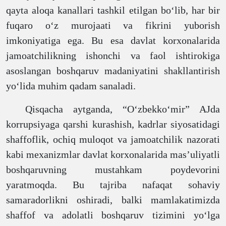
qayta aloqa kanallari tashkil etilgan bo‘lib, har bir
fuqaro o‘z murojaati va fikrini yuborish
imkoniyatiga ega. Bu esa davlat korxonalarida
jamoatchilikning ishonchi va faol ishtirokiga
asoslangan boshqaruv madaniyatini shakllantirish
yo‘lida muhim qadam sanaladi.
Qisqacha aytganda, “O‘zbekko‘mir” AJda
korrupsiyaga qarshi kurashish, kadrlar siyosatidagi
shaffoflik, ochiq muloqot va jamoatchilik nazorati
kabi mexanizmlar davlat korxonalarida mas’uliyatli
boshqaruvning mustahkam poydevorini
yaratmoqda. Bu tajriba nafaqat sohaviy
samaradorlikni oshiradi, balki mamlakatimizda
shaffof va adolatli boshqaruv tizimini yo‘lga