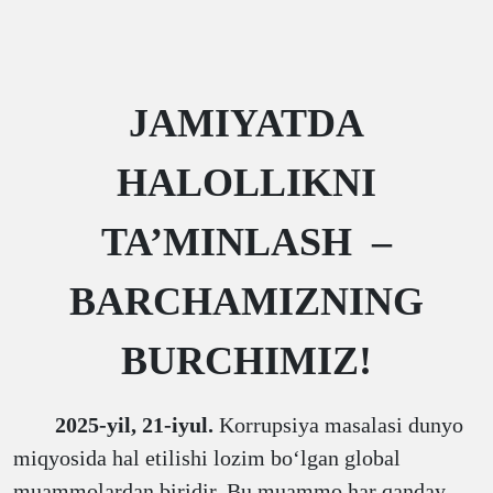
J
AMIYATDA
HALOLLIKNI
TA’MINLASH –
BARCHAMIZNING
BURCHIMIZ
!
2025-yil, 21-iyul.
Korrupsiya masalasi dunyo
miqyosida hal etilishi lozim boʻlgan global
muammolardan biridir. Bu muammo har qanday