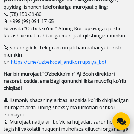
quyidagi ishonch telefonlariga murojaat qiling:
📞 (78) 150-39-80
📱 +998 (99) 091-17-65
Bevosita “O‘zbekko‘mir” AJning Korrupsiyaga qarshi
kurash xizmati rahbariga murojaat qilishingiz mumkin.
📨 Shuningdek, Telegram orqali ham xabar yuborish
mumkin:
👉
https://t.me/uzbekcoal_antikorrupsiya_bot
Har bir murojaat “O‘zbekko‘mir” AJ Bosh direktori
nazorati ostida, amaldagi qonunchilikka muvofiq ko‘rib
chiqiladi.
👤 Jismoniy shaxsning arizasi asosida ko‘rib chiqiladigan
murojaatlarda, uning shaxsiy ma’lumotlari oshkor
etilmaydi.
📄 Murojaat natijalari bo‘yicha hujjatlar, zarur hollarda,
tegishli vakolatli huquqni muhofaza qiluvchi organlarga