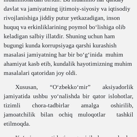
davlat va jamiyatning ijtimoiy-siyosiy va iqtisodiy
rivojlanishiga jiddiy putur yetkazadigan, inson
huquq va erkinliklarining poymol boʻlishiga olib
keladigan salbiy illatdir. Shuning uchun ham
bugungi kunda korrupsiyaga qarshi kurashish
masalasi jamiyatning har bir bo‘g‘inida muhim
ahamiyat kasb etib, kundalik hayotimizning muhim
masalalari qatoridan joy oldi.
Xususan, “O‘zbekko‘mir” aksiyadorlik
jamiyatida ushbu yo‘nalishda bir qator islohotlar,
tizimli chora-tadbirlar amalga oshirilib,
jamoatchilik bilan ochiq muloqotlar tashkil
etilmoqda.