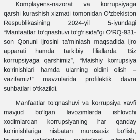
Komplayens-nazorat va korrupsiyaga
qarshi kurashish xizmati tomonidan O‘zbekiston
Respublikasining 2024-yil 5-iyundagi
“Manfaatlar to‘qnashuvi to‘g‘risida”gi O‘RQ-931-
son Qonuni ijrosini ta’minlash maqsadida ijro
apparati hamda tarkibiy filiallarda “Biz
korrupsiyaga qarshimiz”, “Maishiy korrupsiya
ko‘rinishlari hamda ularning oldini olish –
vazifamiz!” mavzularida profilaktik davra
suhbatlari o‘tkazildi.
Manfaatlar to‘qnashuvi va korrupsiya xavfi
mavjud bo‘lgan lavozimlarda ishlovchi
xodimlardan korrupsiyaning har qanday
ko‘rinishlariga nisbatan murosasiz bo‘lish,