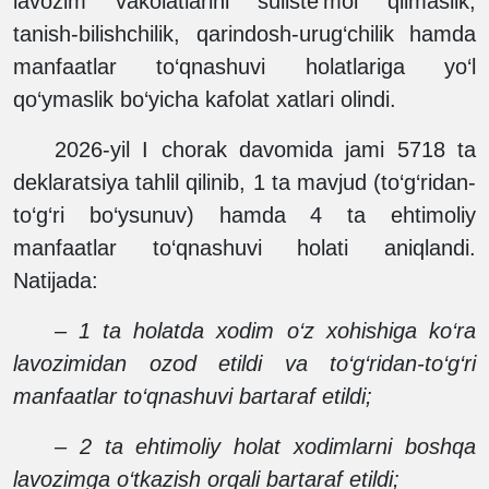
lavozim vakolatlarini suiiste’mol qilmaslik,
tanish-bilishchilik, qarindosh-urug‘chilik hamda
manfaatlar to‘qnashuvi holatlariga yo‘l
qo‘ymaslik bo‘yicha kafolat xatlari olindi.
2026-yil I chorak davomida jami 5718 ta
deklaratsiya tahlil qilinib, 1 ta mavjud (to‘g‘ridan-
to‘g‘ri bo‘ysunuv) hamda 4 ta ehtimoliy
manfaatlar to‘qnashuvi holati aniqlandi.
Natijada:
– 1 ta holatda xodim o‘z xohishiga ko‘ra
lavozimidan ozod etildi va to‘g‘ridan-to‘g‘ri
manfaatlar to‘qnashuvi bartaraf etildi;
– 2 ta ehtimoliy holat xodimlarni boshqa
lavozimga o‘tkazish orqali bartaraf etildi;