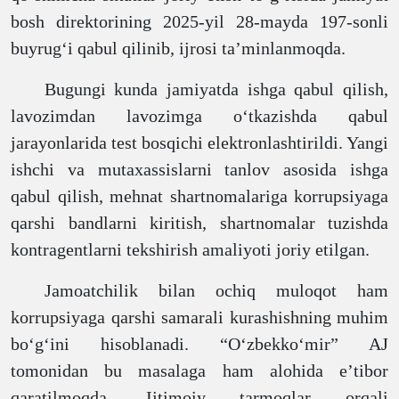
bosh direktorining 2025-yil 28-mayda 197-sonli
buyrug‘i qabul qilinib, ijro
si ta
’
minlanmoqda
.
Bugungi kunda jamiyatda ishga qabul qilish,
lavozimdan lavozimga o‘tkazishda qabul
jarayonlarida test bosqichi elektronlashtirildi. Yangi
ishchi va mutaxassislarni tanlov asosida ishga
qabul qilish, mehnat shartnomalariga korrupsiyaga
qarshi bandlarni kiritish, shartnomalar tuzishda
kontragentlarni tekshirish amaliyoti joriy etilgan.
Jamoatchilik bilan ochiq muloqot ham
korrupsiyaga qarshi samarali kurashishning muhim
bo‘g‘ini hisoblanadi. “O‘zbekko‘mir” AJ
tomonidan bu masalaga ham alohida e’tibor
qaratilmoqda. Ijtimoiy tarmoqlar orqali