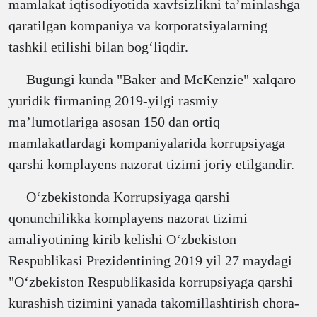
mamlakat iqtisodiyotida xavfsizlikni taʼminlashga
qaratilgan kompaniya va korporatsiyalarning
tashkil etilishi bilan bogʻliqdir.
Bugungi kunda "Baker and McKenzie" xalqaro
yuridik firmaning 2019-yilgi rasmiy
maʼlumotlariga asosan 150 dan ortiq
mamlakatlardagi kompaniyalarida korrupsiyaga
qarshi komplayens nazorat tizimi joriy etilgandir.
Oʻzbekistonda Korrupsiyaga qarshi
qonunchilikka komplayens nazorat tizimi
amaliyotining kirib kelishi Oʻzbekiston
Respublikasi Prezidentining 2019 yil 27 maydagi
"Oʻzbekiston Respublikasida korrupsiyaga qarshi
kurashish tizimini yanada takomillashtirish chora-