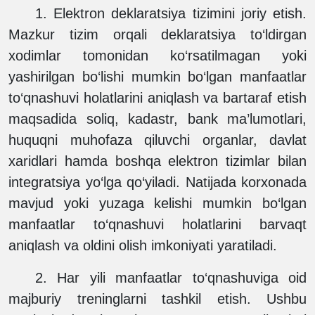
1.
Elektron deklaratsiya tizimini joriy etish.
Mazkur tizim orqali deklaratsiya to‘ldirgan
xodimlar tomonidan ko‘rsatilmagan yoki
yashirilgan bo‘lishi mumkin bo‘lgan manfaatlar
to‘qnashuvi holatlarini aniqlash va bartaraf etish
maqsadida soliq, kadastr, bank ma’lumotlari,
huquqni muhofaza qiluvchi organlar, davlat
xaridlari hamda boshqa elektron tizimlar bilan
integratsiya yo‘lga qo‘yiladi. Natijada korxonada
mavjud yoki yuzaga kelishi mumkin bo‘lgan
manfaatlar to‘qnashuvi holatlarini barvaqt
aniqlash va oldini olish imkoniyati yaratiladi.
2.
Har yili manfaatlar to‘qnashuviga oid
majburiy treninglarni tashkil etish. Ushbu