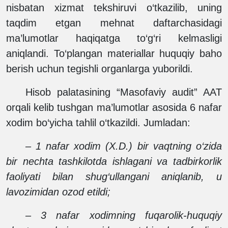
nisbatan xizmat tekshiruvi o‘tkazilib, uning
taqdim etgan mehnat daftarchasidagi
ma’lumotlar haqiqatga to‘g‘ri kelmasligi
aniqlandi. To‘plangan materiallar huquqiy baho
berish uchun tegishli organlarga yuborildi.
Hisob palatasining “Masofaviy audit” AAT
orqali kelib tushgan ma’lumotlar asosida 6 nafar
xodim bo‘yicha tahlil o‘tkazildi. Jumladan:
–
1 nafar xodim (X.D.) bir vaqtning o‘zida
bir nechta tashkilotda ishlagani va tadbirkorlik
faoliyati bilan shug‘ullangani aniqlanib, u
lavozimidan ozod etildi;
–
3 nafar xodimning fuqarolik-huquqiy