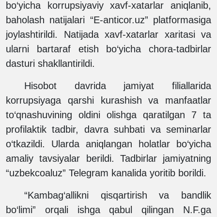
bo‘yicha korrupsiyaviy xavf-xatarlar aniqlanib,
baholash natijalari “E-anticor.uz” platformasiga
joylashtirildi. Natijada xavf-xatarlar xaritasi va
ularni bartaraf etish bo‘yicha chora-tadbirlar
dasturi shakllantirildi.
Hisobot davrida jamiyat filiallarida
korrupsiyaga qarshi kurashish va manfaatlar
to‘qnashuvining oldini olishga qaratilgan 7 ta
profilaktik tadbir, davra suhbati va seminarlar
o‘tkazildi. Ularda aniqlangan holatlar bo‘yicha
amaliy tavsiyalar berildi. Tadbirlar jamiyatning
“uzbekcoaluz” Telegram kanalida yoritib borildi.
“Kambag‘allikni qisqartirish va bandlik
bo‘limi” orqali ishga qabul qilingan N.F.ga