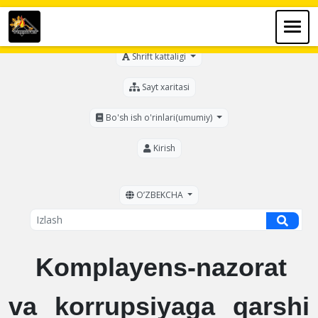
Ko'zi ojizlar uchun
Shrift kattaligi
Sayt xaritasi
Bo'sh ish o'rinlari(umumiy)
Kirish
OʼZBEKCHA
Komplayens-nazorat
va korrupsiyaga qarshi