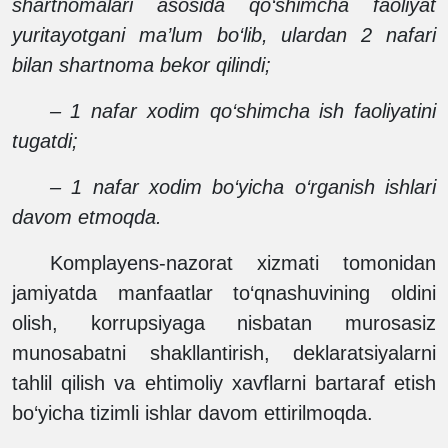
shartnomalari asosida qo‘shimcha faoliyat
yuritayotgani ma’lum bo‘lib, ulardan 2 nafari
bilan shartnoma bekor qilindi;
– 1 nafar xodim qo‘shimcha ish faoliyatini
tugatdi;
– 1 nafar xodim bo‘yicha o‘rganish ishlari
davom etmoqda.
Komplayens-nazorat xizmati tomonidan
jamiyatda manfaatlar to‘qnashuvining oldini
olish, korrupsiyaga nisbatan murosasiz
munosabatni shakllantirish, deklaratsiyalarni
tahlil qilish va ehtimoliy xavflarni bartaraf etish
bo‘yicha tizimli ishlar davom ettirilmoqda.