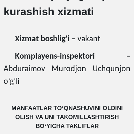
kurashish xizmati
Xizmat boshli
g‘
i
–
vakant
Komplayens-inspektori –
Abduraimov Murodjon Uchqunjon
o‘g‘li
MANFAATLAR TOʻQNASHUVINI OLDINI
OLISH VA UNI TAKOMILLASHTIRISH
BOʻYICHA TAKLIFLAR