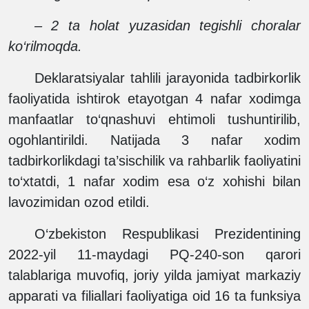
– 2 ta holat yuzasidan tegishli choralar
ko‘rilmoqda.
Deklaratsiyalar tahlili jarayonida tadbirkorlik
faoliyatida ishtirok etayotgan 4 nafar xodimga
manfaatlar to‘qnashuvi ehtimoli tushuntirilib,
ogohlantirildi. Natijada 3 nafar xodim
tadbirkorlikdagi ta’sischilik va rahbarlik faoliyatini
to‘xtatdi, 1 nafar xodim esa o‘z xohishi bilan
lavozimidan ozod etildi.
O‘zbekiston Respublikasi Prezidentining
2022-yil 11-maydagi PQ-240-son qarori
talablariga muvofiq, joriy yilda jamiyat markaziy
apparati va filiallari faoliyatiga oid 16 ta funksiya