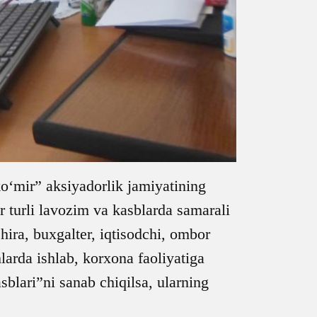
ko‘mir” aksiyadorlik jamiyatining
ar turli lavozim va kasblarda samarali
hira, buxgalter, iqtisodchi, ombor
larda ishlab, korxona faoliyatiga
blari”ni sanab chiqilsa, ularning