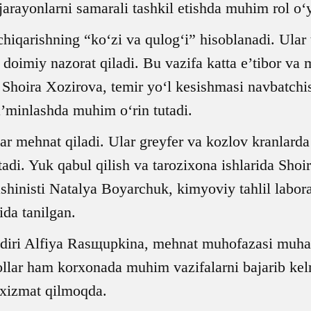
 jarayonlarni samarali tashkil etishda muhim rol 
chiqarishning “ko‘zi va qulog‘i” hisoblanadi. Ular t
i doimiy nazorat qiladi. Bu vazifa katta e’tibor va 
Shoira Xozirova, temir yo‘l kesishmasi navbatch
a’minlashda muhim o‘rin tutadi.
 mehnat qiladi. Ular greyfer va kozlov kranlarda 
itadi. Yuk qabul qilish va tarozixona ishlarida Sho
shinisti Natalya Boyarchuk, kimyoviy tahlil labo
ida tanilgan.
ri Alfiya Rasщupkina, mehnat muhofazasi muhandi
lar ham korxonada muhim vazifalarni bajarib kelm
a xizmat qilmoqda.