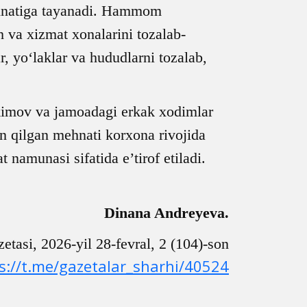
ehnatiga tayanadi. Hammom
h va xizmat xonalarini tozalab-
r, yo‘laklar va hududlarni tozalab,
y Akimov va jamoadagi erkak xodimlar
an qilgan mehnati korxona rivojida
namunasi sifatida e’tirof etiladi.
Dinana Andreyeva.
si, 2026-yil 28-fevral, 2 (104)-son
s://t.me/gazetalar_sharhi/40524