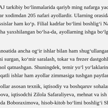
tarkibiy bo‘linmalarida qariyb ming nafarga yaqi
afar xodimdan 205 nafari ayollardir. Ularning orasi
ssislar ham ko‘p. Filial kadrlar bo‘limi boshlig‘i 
ha yaxshilangan bo‘lsa-da, ayollarning ishga bo‘l
anoatida ancha og‘ir ishlar bilan ham shug‘ullanga
ni surgan, ko‘mir saralash, tokar va frezer dastgohl
aol qatnashgan. Shuningdek, temir yo‘l yo‘laklarini
qqatli ishlar ham ayollar zimmasiga tushgan paytla
lar asosan texnik, iqtisodiy va boshqaruv sohala
, iqtisodchi Zilola Safaraliyeva, mehnat va ish
da Boboraximova, hisob-kitob bo‘limi boshlig‘i 