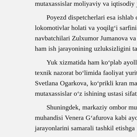
mutaxassislar moliyaviy va iqtisodiy
Poyezd dispetcherlari esa ishlab 
lokomotivlar holati va yoqilg‘i sarfin
navbatchilari Zulxumor Jumanova va 
ham ish jarayonining uzluksizligini t
Yuk xizmatida ham ko‘plab ayollar
texnik nazorat bo‘limida faoliyat yur
Svetlana Ogarkova, ko‘prikli kran ma
mutaxassislar o‘z ishining ustasi sifat
Shuningdek, markaziy ombor mudi
muhandisi Venera Gʻafurova kabi ayol
jarayonlarini samarali tashkil etishg