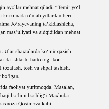
n ayollar mehnat qiladi. “Temir yo‘l
da korxonada o‘nlab yillardan beri
Naima Jo‘rayevaning ta’kidlashicha,
gan mas’uliyati va sidqidildan mehnat
n. Ular shaxtalarda ko‘mir qazish
arida ishlash, hatto tog‘-kon
 tozalash, tosh va shpal tashish,
r bo‘lgan.
rida faoliyat yuritmoqda. Masalan,
 haqi bo‘limi boshlig‘i Maxbuba
Shaxnoza Qosimova kabi