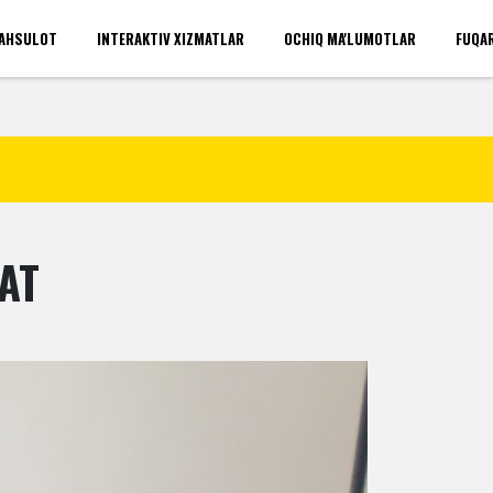
AHSULOT
INTERAKTIV XIZMATLAR
OCHIQ MA'LUMOTLAR
FUQA
'rinlari(umumiy)
Kirish
AT