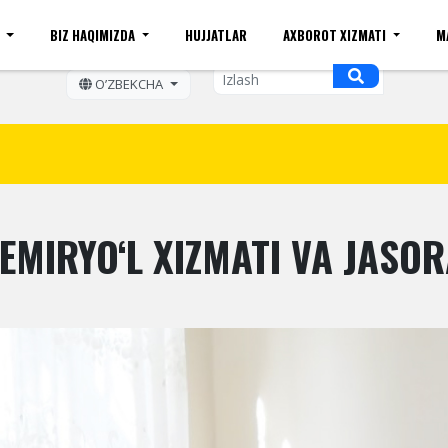
I
BIZ HAQIMIZDA
HUJJATLAR
AXBOROT XIZMATI
M
ift kattaligi
Sayt xaritasi
Mobil ko'rinishi
Bo'sh ish o
OʼZBEKCHA
EMIRYO‘L XIZMATI VA JASOR