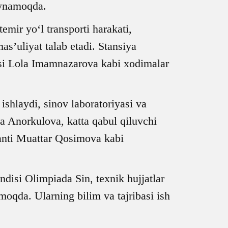
o‘ynamoqda.
emir yo‘l transporti harakati,
mas’uliyat talab etadi. Stansiya
isi Lola Imamnazarova kabi xodimalar
ishlaydi, sinov laboratoriyasi va
ira Anorkulova, katta qabul qiluvchi
ranti Muattar Qosimova kabi
si Olimpiada Sin, texnik hujjatlar
oqda. Ularning bilim va tajribasi ish