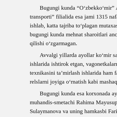
Bugungi kunda “O‘zbekko‘mir” AJ 
transporti” filialida esa jami 1315 n
ishlab, katta tajriba to‘plagan mutaxa
bugungi kunda mehnat sharoitlari anc
qilishi o‘zgarmagan.
Avvalgi yillarda ayollar ko‘mir s
ishlarida ishtirok etgan, vagonetkalar
texnikasini ta’mirlash ishlarida ham f
relslarni joyiga o‘rnatish kabi masha
Bugungi kunda esa korxonada ayol
muhandis-smetachi Rahima Mayusupova
Sulaymanova va uning hamkasbi Fari