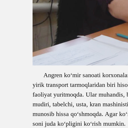
Angren ko‘mir sanoati korxonalar
yirik transport tarmoqlaridan biri his
faoliyat yuritmoqda. Ular muhandis, b
mudiri, tabelchi, usta, kran mashinist
munosib hissa qo‘shmoqda. Agar ko‘mi
soni juda ko‘pligini ko‘rish mumkin.