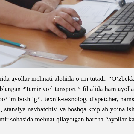
ida ayollar mehnati alohida o‘rin tutadi. “O‘zbek
oblangan “Temir yo‘l tansporti” filialida ham ayoll
o‘lim boshlig‘i, texnik-texnolog, dispetcher, hams
i, stansiya navbatchisi va boshqa ko‘plab yo‘nalish
r sohasida mehnat qilayotgan barcha “ayollar kas