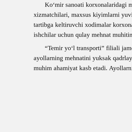
Ko‘mir sanoati korxonalaridagi
xizmatchilari, maxsus kiyimlarni yuvi
tartibga keltiruvchi xodimalar korxona
ishchilar uchun qulay mehnat muhitini
“Temir yo‘l transporti” filiali j
ayollarning mehnatini yuksak qadrlayd
muhim ahamiyat kasb etadi. Ayollarnin