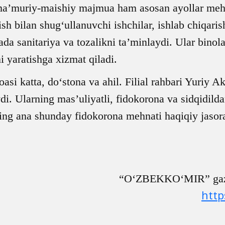
 ma’muriy-maishiy majmua ham asosan ayollar m
sh bilan shug‘ullanuvchi ishchilar, ishlab chiqaris
da sanitariya va tozalikni ta’minlaydi. Ular binola
 yaratishga xizmat qiladi.
amoasi katta, do‘stona va ahil. Filial rahbari Yuri
i. Ularning mas’uliyatli, fidokorona va sidqidild
g ana shunday fidokorona mehnati haqiqiy jasorat 
“O‘ZBEKKO‘MIR” gazeta
http