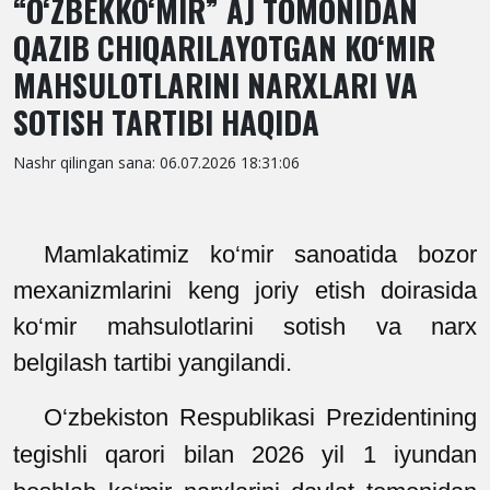
“O‘ZBEKKO‘MIR” AJ TOMONIDAN
QAZIB CHIQARILAYOTGAN KO‘MIR
MAHSULOTLARINI NARXLARI VA
SOTISH TARTIBI HAQIDA
Nashr qilingan sana: 06.07.2026 18:31:06
Mamlakatimiz ko‘mir sanoatida bozor
mexanizmlarini keng joriy etish doirasida
ko‘mir mahsulotlarini sotish va narx
belgilash tartibi yangilandi.
O‘zbekiston Respublikasi Prezidentining
tegishli qarori bilan 2026 yil 1 iyundan