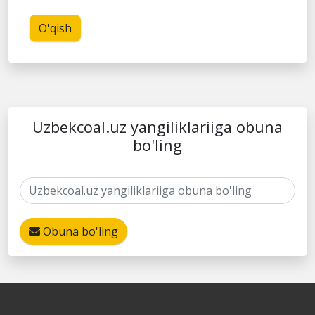
O'qish
Uzbekcoal.uz yangiliklariiga obuna
bo'ling
Obuna bo'ling