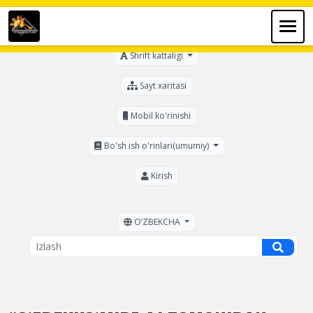
Ko'zi ojizlar uchun
Shrift kattaligi
Sayt xaritasi
Mobil ko'rinishi
Bo'sh ish o'rinlari(umumiy)
Kirish
OʼZBEKCHA