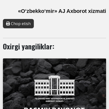
«O‘zbekko‘mir» AJ Axborot xizmati
Chop etish
Oxirgi yangiliklar: