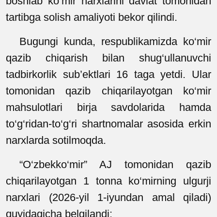
boshlab ko‘mir narxlarini davlat tomonidan
tartibga solish amaliyoti bekor qilindi.
Bugungi kunda, respublikamizda ko‘mir
qazib chiqarish bilan shug‘ullanuvchi
tadbirkorlik sub’ektlari 16 taga yetdi. Ular
tomonidan qazib chiqarilayotgan ko‘mir
mahsulotlari birja savdolarida hamda
to‘g‘ridan-to‘g‘ri shartnomalar asosida erkin
narxlarda sotilmoqda.
“O‘zbekko‘mir” AJ tomonidan qazib
chiqarilayotgan 1 tonna ko‘mirning ulgurji
narxlari (2026-yil 1-iyundan amal qiladi)
quyidagicha belgilandi: