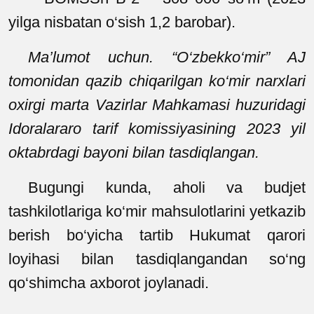
yilga nisbatan o‘sish 1,2 barobar).
Ma’lumot uchun. “O‘zbekko‘mir” AJ
tomonidan qazib chiqarilgan ko‘mir narxlari
oxirgi marta Vazirlar Mahkamasi huzuridagi
Idoralararo tarif komissiyasining 2023 yil
oktabrdagi bayoni bilan tasdiqlangan.
Bugungi kunda, aholi va budjet
tashkilotlariga ko‘mir mahsulotlarini yetkazib
berish bo‘yicha tartib Hukumat qarori
loyihasi bilan tasdiqlangandan so‘ng
qo‘shimcha axborot joylanadi.