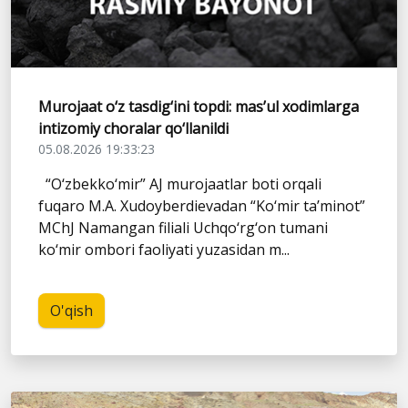
Murojaat o‘z tasdig‘ini topdi: mas’ul xodimlarga
intizomiy choralar qo‘llanildi
05.08.2026 19:33:23
“O‘zbekko‘mir” AJ murojaatlar boti orqali
fuqaro M.A. Xudoyberdievadan “Ko‘mir ta’minot”
MChJ Namangan filiali Uchqo‘rg‘on tumani
ko‘mir ombori faoliyati yuzasidan m...
O'qish