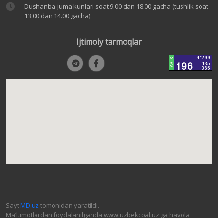
Dushanba-juma kunlari soat 9.00 dan 18.00 gacha (tushlik soat
13.00 dan 14.00 gacha)
Ijtimoiy tarmoqlar
Sayt
MD.uz
tomonidan yaratildi.
Ma’lumotlardan foydalanilganda www.uzbekcoal.uz ga havola