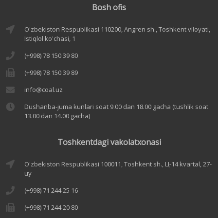
Bosh ofis
O'zbekiston Respublikasi 110200, Angren sh., Toshkent viloyati,
Istiqlol ko'chasi, 1
(+998) 78 150 39 80
(+998) 78 150 39 89
info@coal.uz
Dushanba-juma kunlari soat 9.00 dan 18.00 gacha (tushlik soat
13.00 dan 14.00 gacha)
Toshkentdagi vakolatxonasi
O'zbekiston Respublikasi 100011, Toshkent sh., Ц-14 kvartal, 27-
uy
(+998) 71 244 25 16
(+998) 71 244 20 80