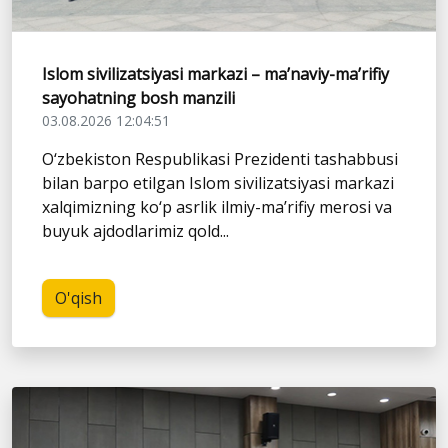
Islom sivilizatsiyasi markazi – ma’naviy-ma’rifiy
sayohatning bosh manzili
03.08.2026 12:04:51
O‘zbekiston Respublikasi Prezidenti tashabbusi
bilan barpo etilgan Islom sivilizatsiyasi markazi
xalqimizning ko‘p asrlik ilmiy-ma’rifiy merosi va
buyuk ajdodlarimiz qold...
O'qish