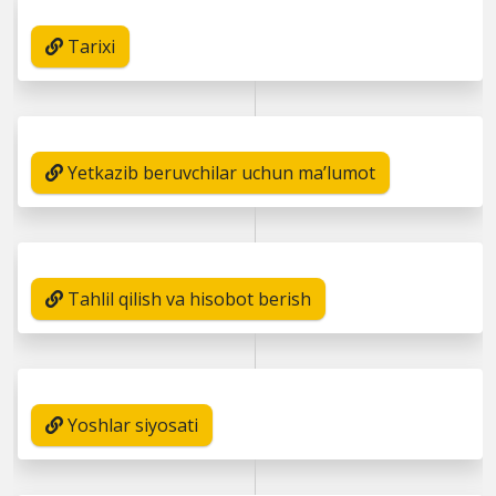
Tarixi
Yetkazib beruvchilar uchun ma’lumot
Tahlil qilish va hisobot berish
Yoshlar siyosati