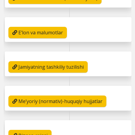
E’lon va malumotlar
Jamiyatning tashkiliy tuzilishi
Me’yoriy (normativ)-huquqiy hujjatlar