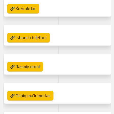
Kontaktlar
Ishonch telefoni
Rasmiy nomi
Ochiq ma’lumotlar