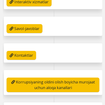
Interaktiv xizmatlar
Savol-javoblar
Kontaktlar
Korrupsiyaning oldini olish boyicha murojaat
uchun aloqa kanallari