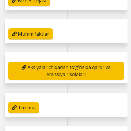
Biznes-rejasi
Muhim faktlar
Aksiyalar chiqarish to’g’risida qaror va
emissiya risolalari
Tuzilma