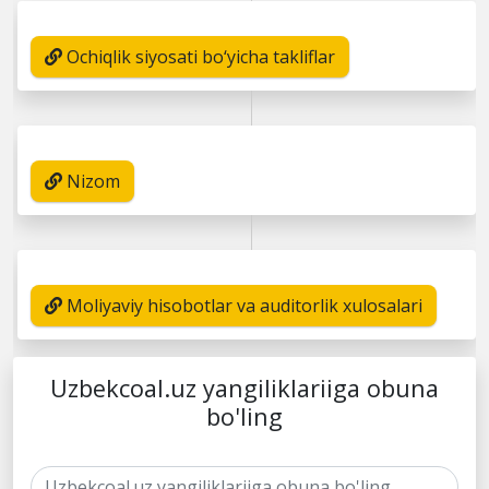
Ochiqlik siyosati bo‘yicha takliflar
Nizom
Moliyaviy hisobotlar va auditorlik xulosalari
Uzbekcoal.uz yangiliklariiga obuna
bo'ling