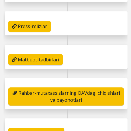
Press-relizlar
Matbuot-tadbirlari
Rahbar-mutaxassislarning OAVdagi chiqishlari
va bayonotlari