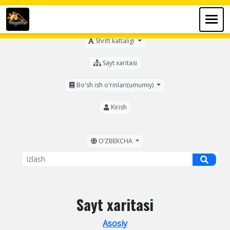
Ko'zi ojizlar uchun
Shrift kattaligi
Sayt xaritasi
Bo'sh ish o'rinlari(umumiy)
Kirish
OʼZBEKCHA
Sayt xaritasi
Asosiy