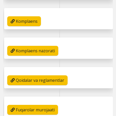
Komplaens
Komplaens nazorati
Qoidalar va reglamentlar
Fuqarolar murojaati