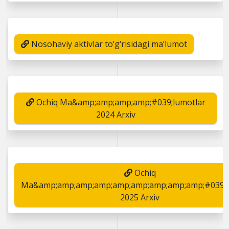
Nosohaviy aktivlar to‘g‘risidagi ma’lumot
Ochiq Ma&amp;amp;amp;amp;#039;lumotlar
2024 Arxiv
Ochiq
Ma&amp;amp;amp;amp;amp;amp;amp;amp;amp;#039;l
2025 Arxiv