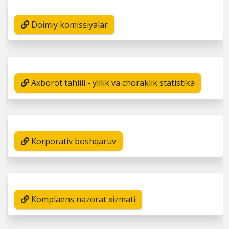
Doimiy komissiyalar
Axborot tahlili - yillik va choraklik statistika
Korporativ boshqaruv
Komplaens nazorat xizmati