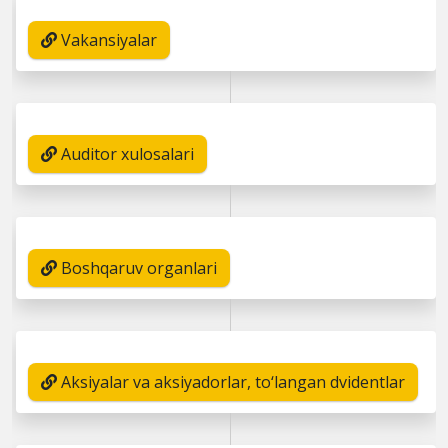
Vakansiyalar
Auditor xulosalari
Boshqaruv organlari
Aksiyalar va aksiyadorlar, to‘langan dvidentlar