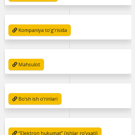
Kompaniya to’g’risida
Mahsulot
Bo’sh ish o’rinlari
“Elektron hukumat” (ishlar ro’yxati)