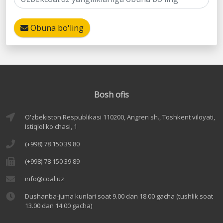
Obuna bo'ling
Bosh ofis
O'zbekiston Respublikasi 110200, Angren sh., Toshkent viloyati,
Istiqlol ko'chasi, 1
(+998) 78 150 39 80
(+998) 78 150 39 89
info@coal.uz
Dushanba-juma kunlari soat 9.00 dan 18.00 gacha (tushlik soat
13.00 dan 14.00 gacha)