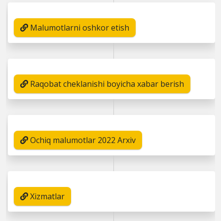
Malumotlarni oshkor etish
Raqobat cheklanishi boyicha xabar berish
Ochiq malumotlar 2022 Arxiv
Xizmatlar