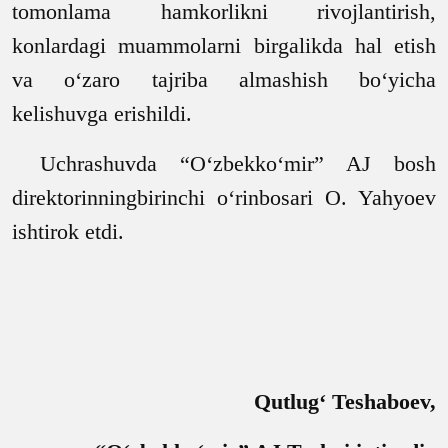
tomonlama hamkorlikni rivojlantirish,
konlardagi muammolarni birgalikda hal etish
va o‘zaro tajriba almashish bo‘yicha
kelishuvga erishildi.
Uchrashuvda “O‘zbekko‘mir” AJ bosh
direktorinningbirinchi o‘rinbosari O. Yahyoev
ishtirok etdi.
Qutlug‘ Teshaboev,