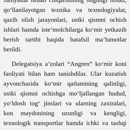
qo‘llanilayotgan texnika va texnologiyalar,
qazib olish jarayonlari, ustki qismni ochish
ishlari hamda iste’molchilarga ko‘mir yetkazib
berish tartibi haqida batafsil ma’lumotlar
berildi.
Delegatsiya a’zolari “Angren” ko‘mir koni
faoliyati bilan ham tanishdilar. Ular kuzatish
ayvonchasida ko‘mir qatlamining qalinligi,
ustki qismni ochishga mo‘ljallangan hudud,
yo‘ldosh tog‘ jinslari va ularning zaxiralari,
kon maydonining uzunligi va kengligi,
texnologik transportlar hamda ichki va tashqi