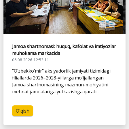
Jamoa shartnomasi: huquq, kafolat va imtiyozlar
muhokama markazida
06.08.2026 12:53:11
“O‘zbekko‘mir” aksiyadorlik jamiyati tizimidagi
filiallarda 2026–2028-yillarga mo‘ljallangan
Jamoa shartnomasining mazmun-mohiyatini
mehnat jamoalariga yetkazishga qarati...
O'qish