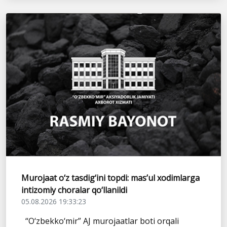
Murojaat o‘z tasdig‘ini topdi: mas’ul xodimlarga
intizomiy choralar qo‘llanildi
05.08.2026 19:33:23
“O‘zbekko‘mir” AJ murojaatlar boti orqali