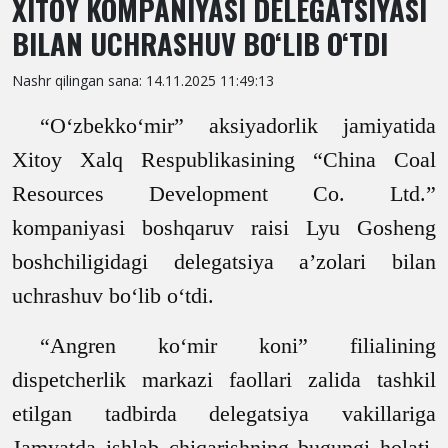
XITOY KOMPANIYASI DELEGATSIYASI
BILAN UCHRASHUV BO‘LIB O‘TDI
Nashr qilingan sana: 14.11.2025 11:49:13
“O‘zbekko‘mir” aksiyadorlik jamiyatida
Xitoy Xalq Respublikasining “China Coal
Resources Development Co. Ltd.”
kompaniyasi boshqaruv raisi Lyu Gosheng
boshchiligidagi delegatsiya a’zolari bilan
uchrashuv bo‘lib o‘tdi.
“Angren ko‘mir koni” filialining
dispetcherlik markazi faollari zalida tashkil
etilgan tadbirda delegatsiya vakillariga
Jamyatda ishlab chiqarishning bugungi holati,