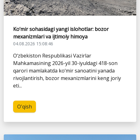
Ko‘mir sohasidagi yangi islohotlar: bozor
mexanizmlari va ijtimoiy himoya
04.08.2026 15:08:46
O‘zbekiston Respublikasi Vazirlar
Mahkamasining 2026-yil 30-iyuldagi 418-son
qarori mamlakatda ko‘mir sanoatini yanada
rivojlantirish, bozor mexanizmlarini keng joriy
eti...
O'qish