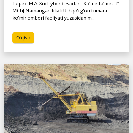
fuqaro M.A. Xudoyberdievadan “Ko‘mir ta’minot”
MChJ Namangan filiali Uchqo‘rg‘on tumani
ko‘mir ombori faoliyati yuzasidan m...
O'qish