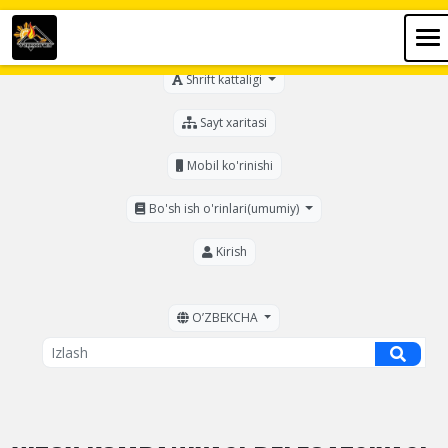
Ko'zi ojizlar uchun
Shrift kattaligi
Sayt xaritasi
Mobil ko'rinishi
Bo'sh ish o'rinlari(umumiy)
Kirish
OʼZBEKCHA