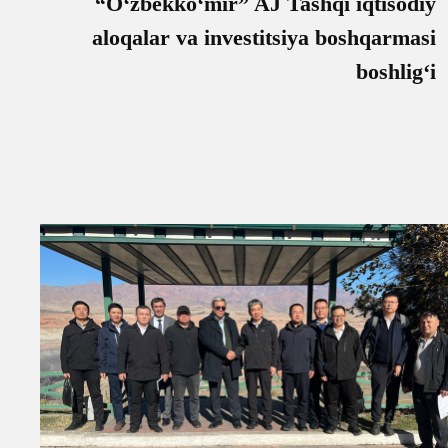
“O‘zbekko‘mir” AJ Tashqi iqtisodiy
aloqalar va investitsiya boshqarmasi
boshlig‘i