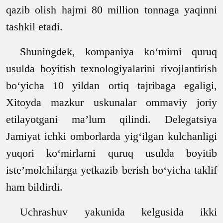
qazib olish hajmi 80 million tonnaga yaqinni
tashkil etadi.
Shuningdek, kompaniya ko‘mirni qur
u
q
usulda boyitish texnologiyalarini rivojlantirish
bo‘yicha 10 yildan ortiq tajribaga egaligi,
Xitoyda mazkur uskunalar ommaviy joriy
etilayotgani ma’lum qilindi. Delegatsiya
Jamiyat
ichki omborlarda yig‘ilgan kul
chanligi
yuqori ko‘mirlarni qur
u
q usulda boyitib
iste’molchilarga yetkazib berish bo‘yicha taklif
ham bildirdi.
Uchrashuv yakunida kelgusida ikki