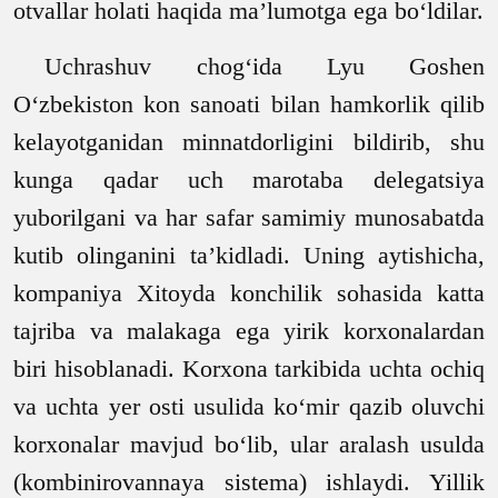
otvallar holati haqida ma’lumotga ega bo‘ldilar.
Uchrashuv chog‘ida Lyu Goshen
O‘zbekiston kon sanoati bilan hamkorlik qilib
kelayotganidan minnatdorligini bildirib, shu
kunga qadar uch marotaba delegatsiya
yuborilgani va har safar samimiy munosabatda
kutib olinganini ta’kidladi. Uning aytishicha,
kompaniya Xitoyda konchilik sohasida katta
tajriba va malakaga ega yirik korxonalardan
biri hisoblanadi. Korxona tarkibida uchta ochiq
va uchta yer osti usulida ko‘mir qazib oluvchi
korxonalar mavjud bo‘lib, ular aralash usulda
(kombinirovannaya sistema) ishlaydi. Yillik