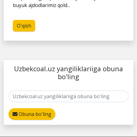
buyuk ajdodlarimiz qold...
O'qish
Uzbekcoal.uz yangiliklariiga obuna
bo'ling
Obuna bo'ling