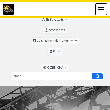
Ko'zi ojizlar uchun
Shrift kattaligi
Sayt xaritasi
Bo'sh ish o'rinlari(umumiy)
Kirish
OʼZBEKCHA