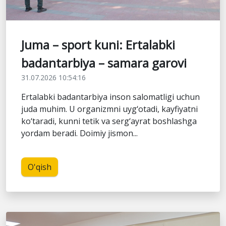
Juma – sport kuni: Ertalabki
badantarbiya – samara garovi
31.07.2026 10:54:16
Ertalabki badantarbiya inson salomatligi uchun
juda muhim. U organizmni uyg‘otadi, kayfiyatni
ko‘taradi, kunni tetik va serg‘ayrat boshlashga
yordam beradi. Doimiy jismon...
O'qish