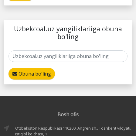
Uzbekcoal.uz yangiliklariiga obuna
bo'ling
Obuna bo'ling
Bosh ofis
O'zbekiston Respublikasi 110200, Angren sh., Toshkent viloyati,
Istiqlol ko'chasi, 1