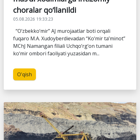
choralar qo‘llanildi
05.08.2026 19:33:23
“O‘zbekko‘mir” AJ murojaatlar boti orqali
fuqaro M.A. Xudoyberdievadan “Ko‘mir ta’minot”
MChJ Namangan filiali Uchqo‘rg‘on tumani
ko‘mir ombori faoliyati yuzasidan m...
O'qish