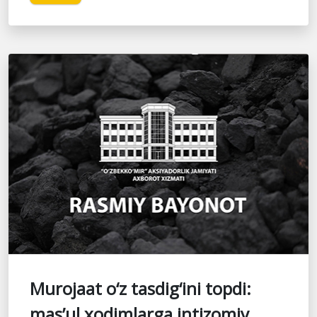
Murojaat o‘z tasdig‘ini topdi:
mas’ul xodimlarga intizomiy