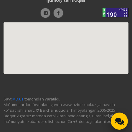
Sayt
MD.uz
tomonidan yaratildi.
Ma’lumotlardan foydalanilganda www.uzbekcoal.uz ga havola
ko‘rsatilishi shart. © Barcha huquqlar himoyalangan 2006-2025
Diqqat! Agar siz matnda xatoliklarni aniqlasangiz, ularni belgilab,
ma’muriyatni xabardor qilish uchun Ctrl+Enter tugmalarini bosing.