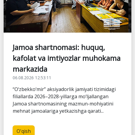
Jamoa shartnomasi: huquq,
kafolat va imtiyozlar muhokama
markazida
06.08.2026 12:53:11
“O‘zbekko‘mir” aksiyadorlik jamiyati tizimidagi
filiallarda 2026–2028-yillarga mo‘ljallangan
Jamoa shartnomasining mazmun-mohiyatini
mehnat jamoalariga yetkazishga qarati...
O'qish