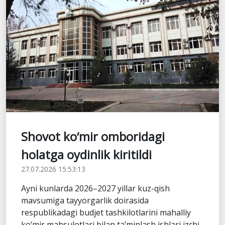
Shovot ko‘mir omboridagi
holatga oydinlik kiritildi
27.07.2026 15:53:13
Ayni kunlarda 2026–2027 yillar kuz-qish
mavsumiga tayyorgarlik doirasida
respublikadagi budjet tashkilotlarini mahalliy
ko‘mir mahsulotlari bilan ta’minlash ishlari izchi...