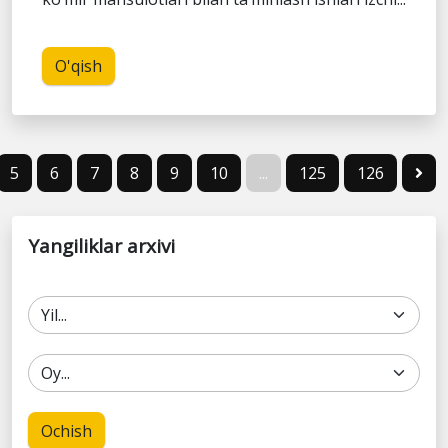
O'qish
5
6
7
8
9
10
...
125
126
Yangiliklar arxivi
Ochish