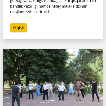
geologiya vazirligi, Kambag‘allikni qisqartirish va
bandlik vazirligi hamda Milliy malaka tizimini
rivojlantirish instituti h...
O'qish