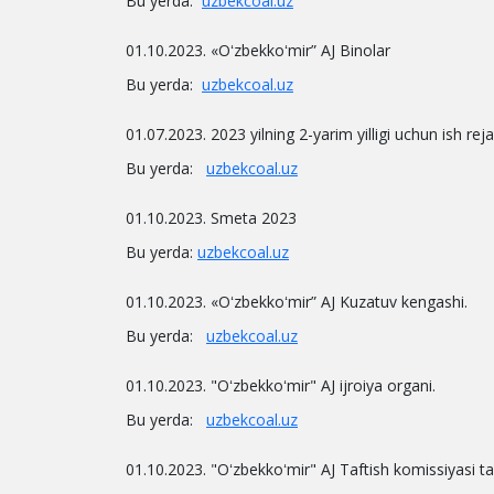
Bu yerda:
uzbekcoal.uz
01.10.2023. «Oʻzbekkoʻmir” AJ Binolar
Bu yerda:
uzbekcoal.uz
01.07.2023. 2023 yilning 2-yarim yilligi uchun ish reja
Bu yerda:
uzbekcoal.uz
01.10.2023. Smeta 2023
Bu yerda:
uzbekcoal.uz
01.10.2023. «Oʻzbekkoʻmir” AJ Kuzatuv kengashi.
Bu yerda:
uzbekcoal.uz
01.10.2023. "Oʻzbekkoʻmir" AJ ijroiya organi.
Bu yerda:
uzbekcoal.uz
01.10.2023. "Oʻzbekkoʻmir" AJ Taftish komissiyasi tar