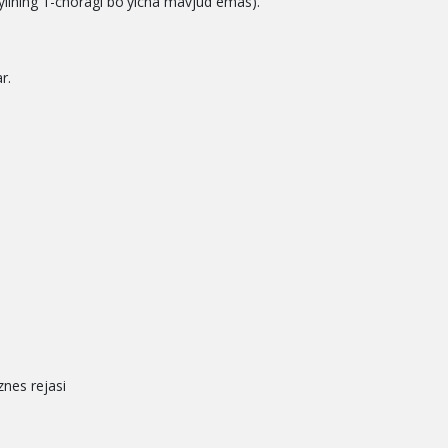
3 yilning 1-choragi boʻyicha mavjud emas).
r.
znes rejasi