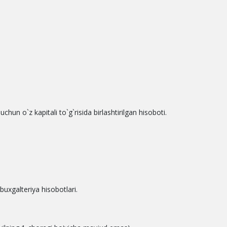
chun o`z kapitali to`g`risida birlashtirilgan hisoboti.
buxgalteriya hisobotlari.