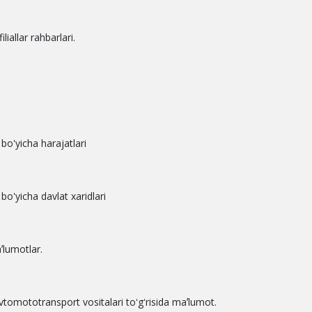
liallar rahbarlari.
bo'yicha harajatlari
bo'yicha davlat xaridlari
aʼlumotlar.
vtomototransport vositalari toʻgʻrisida maʼlumot.