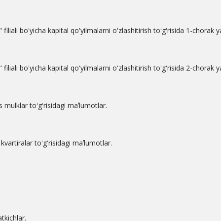
" filiali bo'yicha kapital qo'yilmalarni o'zlashitirish toʻgʻrisida 1-chora
" filiali bo'yicha kapital qo'yilmalarni o'zlashitirish toʻgʻrisida 2-chora
 mulklar toʻgʻrisidagi maʼlumotlar.
kvartiralar toʻgʻrisidagi maʼlumotlar.
tkichlar.