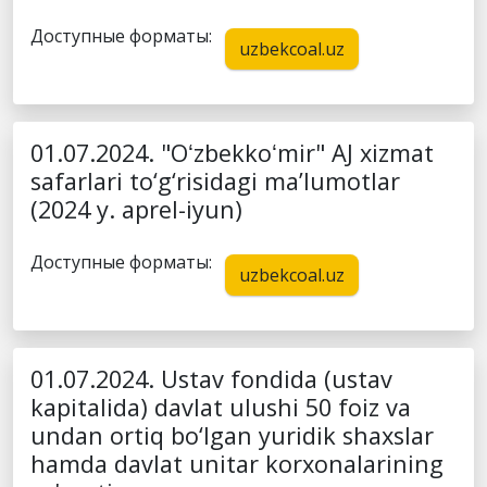
Доступные форматы:
uzbekcoal.uz
01.07.2024. "Oʻzbekkoʻmir" AJ xizmat
safarlari to‘g‘risidagi ma’lumotlar
(2024 y. aprel-iyun)
Доступные форматы:
uzbekcoal.uz
01.07.2024. Ustav fondida (ustav
kapitalida) davlat ulushi 50 foiz va
undan ortiq bo‘lgan yuridik shaxslar
hamda davlat unitar korxonalarining