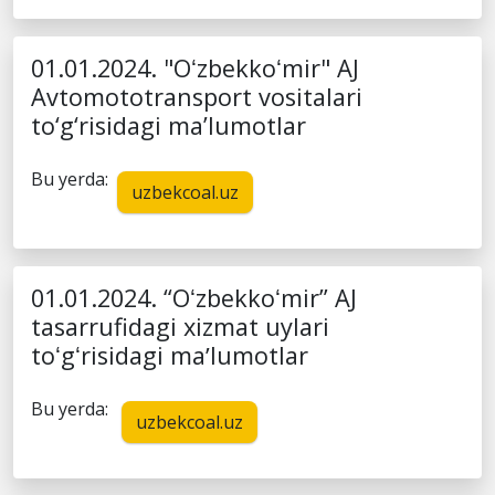
01.01.2024. "Oʻzbekkoʻmir" AJ
Avtomototransport vositalari
to‘g‘risidagi ma’lumotlar
Bu yerda:
uzbekcoal.uz
01.01.2024. “Oʻzbekkoʻmir” AJ
tasarrufidagi xizmat uylari
toʻgʻrisidagi maʼlumotlar
Bu yerda:
uzbekcoal.uz