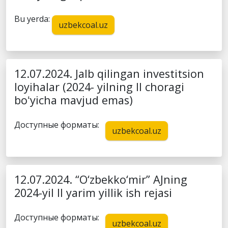
Bu yerda:
uzbekcoal.uz
12.07.2024. Jalb qilingan investitsion
loyihalar (2024- yilning II choragi
boʻyicha mavjud emas)
Доступные форматы:
uzbekcoal.uz
12.07.2024. “O‘zbekko‘mir” AJning
2024-yil II yarim yillik ish rejasi
Доступные форматы:
uzbekcoal.uz