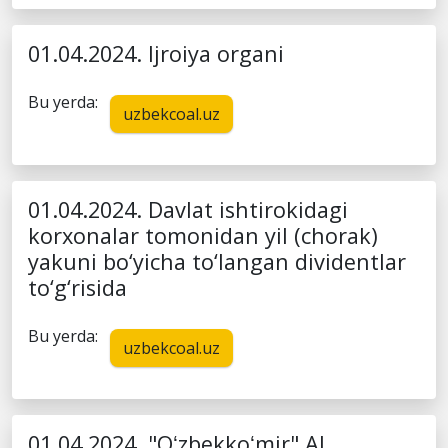
01.04.2024. Ijroiya organi
Bu yerda:
uzbekcoal.uz
01.04.2024. Davlat ishtirokidagi
korxonalar tomonidan yil (chorak)
yakuni bo‘yicha to‘langan dividentlar
to‘g‘risida
Bu yerda:
uzbekcoal.uz
01.04.2024. "Oʻzbekkoʻmir" AJ