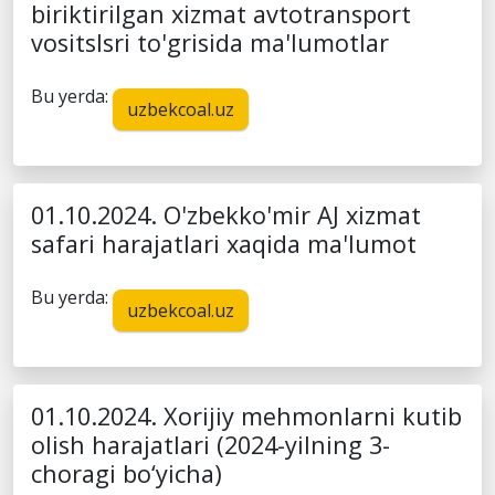
biriktirilgan xizmat avtotransport
vositslsri to'grisida ma'lumotlar
Bu yerda:
uzbekcoal.uz
01.10.2024. O'zbekko'mir AJ xizmat
safari harajatlari xaqida ma'lumot
Bu yerda:
uzbekcoal.uz
01.10.2024. Xorijiy mehmonlarni kutib
olish harajatlari (2024-yilning 3-
choragi bo‘yicha)