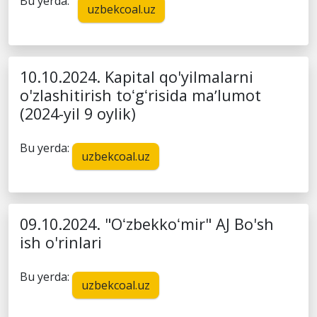
Bu yerda:
uzbekcoal.uz
10.10.2024. Kapital qo'yilmalarni
o'zlashitirish toʻgʻrisida maʼlumot
(2024-yil 9 oylik)
Bu yerda:
uzbekcoal.uz
09.10.2024. "Oʻzbekkoʻmir" AJ Bo'sh
ish o'rinlari
Bu yerda:
uzbekcoal.uz