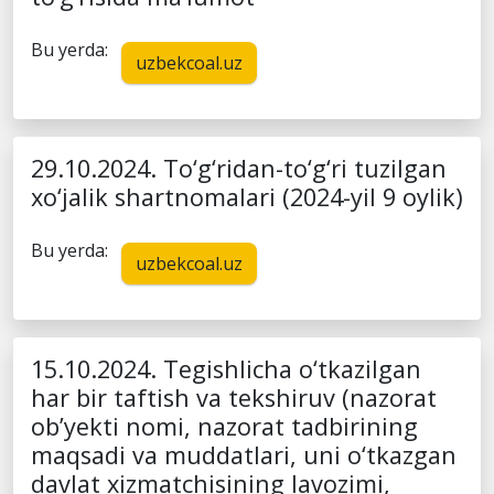
Bu yerda:
uzbekcoal.uz
29.10.2024. To‘g‘ridan-to‘g‘ri tuzilgan
xo‘jalik shartnomalari (2024-yil 9 oylik)
Bu yerda:
uzbekcoal.uz
15.10.2024. Tegishlicha o‘tkazilgan
har bir taftish va tekshiruv (nazorat
ob’yekti nomi, nazorat tadbirining
maqsadi va muddatlari, uni o‘tkazgan
davlat xizmatchisining lavozimi,