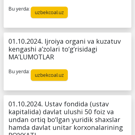
Bu yerda:
uzbekcoal.uz
01.10.2024. Ijroiya organi va kuzatuv
kengashi a’zolari to‘g‘risidagi
MA’LUMOTLAR
Bu yerda:
uzbekcoal.uz
01.10.2024. Ustav fondida (ustav
kapitalida) davlat ulushi 50 foiz va
undan ortiq bo‘lgan yuridik shaxslar
hamda davlat unitar korxonalarining