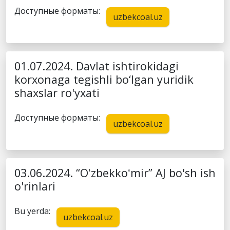
Доступные форматы:
uzbekcoal.uz
01.07.2024. Davlat ishtirokidagi
korxonaga tegishli bo‘lgan yuridik
shaxslar ro'yxati
Доступные форматы:
uzbekcoal.uz
03.06.2024. “Oʻzbekkoʻmir” AJ bo'sh ish
o'rinlari
Bu yerda:
uzbekcoal.uz