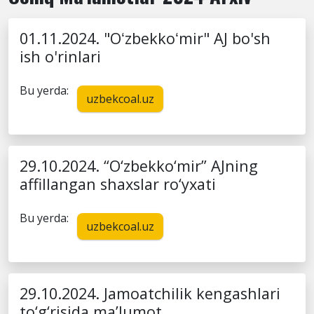
01.11.2024. "Oʻzbekkoʻmir" AJ bo'sh
ish o'rinlari
Bu yerda:
uzbekcoal.uz
29.10.2024. “O‘zbekko‘mir” AJning
affillangan shaxslar ro‘yxati
Bu yerda:
uzbekcoal.uz
29.10.2024. Jamoatchilik kengashlari
to‘g‘risida ma’lumot