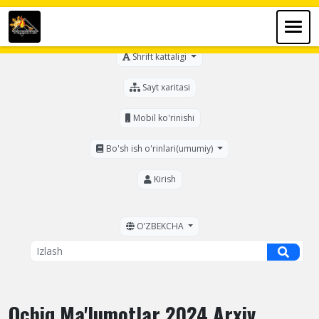
Ko'zi ojizlar uchun
Shrift kattaligi
Sayt xaritasi
Mobil ko'rinishi
Bo'sh ish o'rinlari(umumiy)
Kirish
OʼZBEKCHA
Ochiq Ma'lumotlar 2024 Arxiv