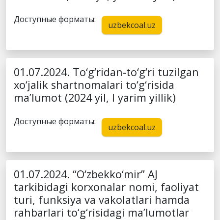
Доступные форматы:
uzbekcoal.uz
01.07.2024. To‘g‘ridan-to‘g‘ri tuzilgan
xo‘jalik shartnomalari to‘g‘risida
ma’lumot (2024 yil, I yarim yillik)
Доступные форматы:
uzbekcoal.uz
01.07.2024. “O‘zbekko‘mir” AJ
tarkibidagi korxonalar nomi, faoliyat
turi, funksiya va vakolatlari hamda
rahbarlari to‘g‘risidagi ma’lumotlar