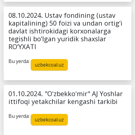
08.10.2024. Ustav fondining (ustav
kapitalining) 50 foizi va undan ortig‘i
davlat ishtirokidagi korxonalarga
tegishli bo‘lgan yuridik shaxslar
RO‘YXATI
Bu yerda:
uzbekcoal.uz
01.10.2024. "Oʻzbekkoʻmir" AJ Yoshlar
ittifoqi yetakchilar kengashi tarkibi
Bu yerda:
uzbekcoal.uz