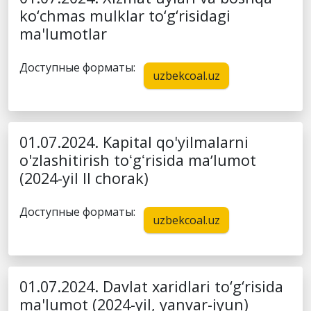
ko‘chmas mulklar to‘g‘risidagi
ma'lumotlar
Доступные форматы:
uzbekcoal.uz
01.07.2024. Kapital qo'yilmalarni
o'zlashitirish toʻgʻrisida maʼlumot
(2024-yil II chorak)
Доступные форматы:
uzbekcoal.uz
01.07.2024. Davlat xaridlari to‘g‘risida
ma'lumot (2024-yil, yanvar-iyun)