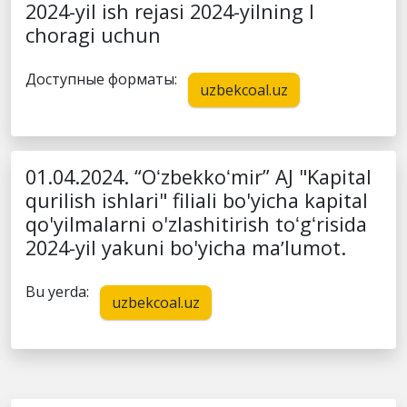
2024-yil ish rejasi 2024-yilning I
choragi uchun
Доступные форматы:
uzbekcoal.uz
01.04.2024. “Oʻzbekkoʻmir” AJ "Kapital
qurilish ishlari" filiali bo'yicha kapital
qo'yilmalarni o'zlashitirish toʻgʻrisida
2024-yil yakuni bo'yicha maʼlumot.
Bu yerda:
uzbekcoal.uz