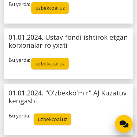
Bu yerda:
uzbekcoal.uz
01.01.2024. Ustav fondi ishtirok etgan
korxonalar ro'yxati
Bu yerda:
uzbekcoal.uz
01.01.2024. "Oʻzbekkoʻmir" AJ Kuzatuv
kengashi.
Bu yerda:
uzbekcoal.uz