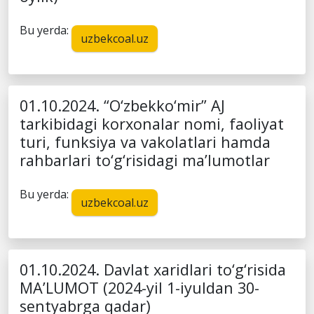
Bu yerda:
uzbekcoal.uz
01.10.2024. “O‘zbekko‘mir” AJ
tarkibidagi korxonalar nomi, faoliyat
turi, funksiya va vakolatlari hamda
rahbarlari to‘g‘risidagi ma’lumotlar
Bu yerda:
uzbekcoal.uz
01.10.2024. Davlat xaridlari to‘g‘risida
MA’LUMOT (2024-yil 1-iyuldan 30-
sentyabrga qadar)