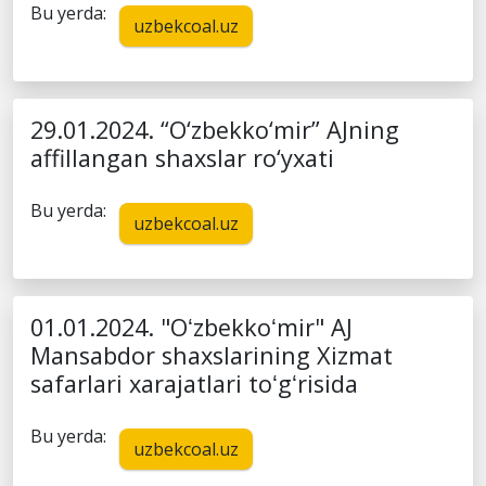
Bu yerda:
uzbekcoal.uz
29.01.2024. “O‘zbekko‘mir” AJning
affillangan shaxslar ro‘yxati
Bu yerda:
uzbekcoal.uz
01.01.2024. "Oʻzbekkoʻmir" AJ
Mansabdor shaxslarining Xizmat
safarlari xarajatlari toʻgʻrisida
Bu yerda:
uzbekcoal.uz