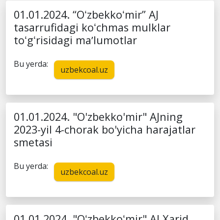
01.01.2024. “Oʻzbekkoʻmir” AJ
tasarrufidagi koʻchmas mulklar
toʻgʻrisidagi maʼlumotlar
Bu yerda:
uzbekcoal.uz
01.01.2024. "O'zbekko'mir" AJning
2023-yil 4-chorak bo'yicha harajatlar
smetasi
Bu yerda:
uzbekcoal.uz
01.01.2024. "Oʻzbekkoʻmir" AJ Xarid