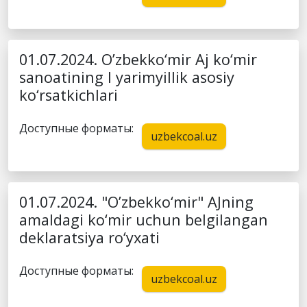
01.07.2024. O’zbekko‘mir Aj ko‘mir
sanoatining I yarimyillik asosiy
ko‘rsatkichlari
Доступные форматы:
uzbekcoal.uz
01.07.2024. "O’zbekko‘mir" AJning
amaldagi ko‘mir uchun belgilangan
deklaratsiya ro‘yxati
Доступные форматы:
uzbekcoal.uz