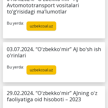
Avtomototransport vositalari
to‘g‘risidagi ma’lumotlar
Bu yerda:
uzbekcoal.uz
03.07.2024. “Oʻzbekkoʻmir” AJ bo'sh ish
o'rinlari
Bu yerda:
uzbekcoal.uz
29.02.2024. “Oʻzbekkoʻmir” AJning oʻz
faoliyatiga oid hisoboti – 2023