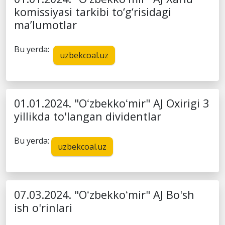
komissiyasi tarkibi to‘g‘risidagi
ma’lumotlar
Bu yerda:
uzbekcoal.uz
01.01.2024. "Oʻzbekkoʻmir" AJ Oxirigi 3
yillikda to'langan dividentlar
Bu yerda:
uzbekcoal.uz
07.03.2024. "Oʻzbekkoʻmir" AJ Bo'sh
ish o'rinlari