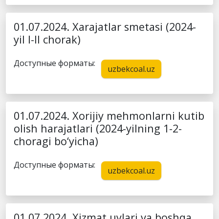
01.07.2024. Xarajatlar smetasi (2024-
yil I-II chorak)
Доступные форматы:
uzbekcoal.uz
01.07.2024. Xorijiy mehmonlarni kutib
olish harajatlari (2024-yilning 1-2-
choragi bo‘yicha)
Доступные форматы:
uzbekcoal.uz
01.07.2024. Xizmat uylari va boshqa