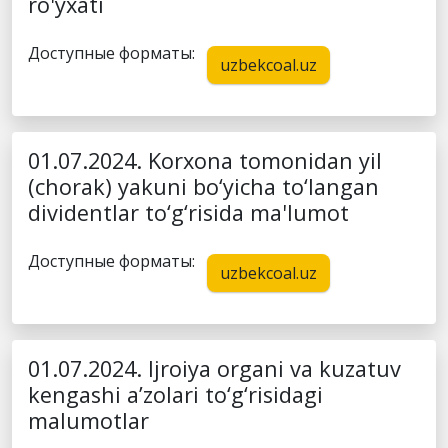
ro'yxati
Доступные форматы:
uzbekcoal.uz
01.07.2024. Korxona tomonidan yil
(chorak) yakuni bo‘yicha to‘langan
dividentlar to‘g‘risida ma'lumot
Доступные форматы:
uzbekcoal.uz
01.07.2024. Ijroiya organi va kuzatuv
kengashi a’zolari to‘g‘risidagi
malumotlar