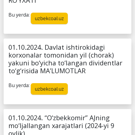
RO‘YXATI
Bu yerda:
uzbekcoal.uz
01.10.2024. Davlat ishtirokidagi
korxonalar tomonidan yil (chorak)
yakuni bo‘yicha to‘langan dividentlar
to‘g‘risida MA’LUMOTLAR
Bu yerda:
uzbekcoal.uz
01.10.2024. “O‘zbekkomir” AJning
mo‘ljallangan xarajatlari (2024-yi 9
oylik)