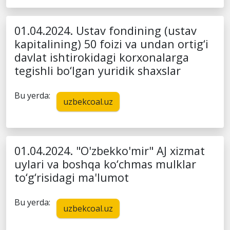
01.04.2024. Ustav fondining (ustav
kapitalining) 50 foizi va undan ortig‘i
davlat ishtirokidagi korxonalarga
tegishli bo‘lgan yuridik shaxslar
Bu yerda:
uzbekcoal.uz
01.04.2024. "O'zbekko'mir" AJ xizmat
uylari va boshqa ko‘chmas mulklar
to‘g‘risidagi ma'lumot
Bu yerda:
uzbekcoal.uz