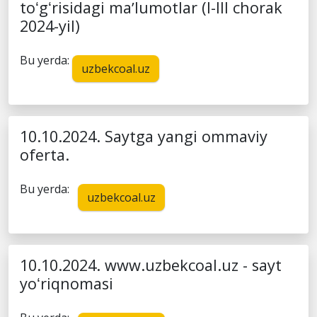
toʻgʻrisidagi maʼlumotlar (I-III chorak
2024-yil)
Bu yerda:
uzbekcoal.uz
10.10.2024. Saytga yangi ommaviy
oferta.
Bu yerda:
uzbekcoal.uz
10.10.2024. www.uzbekcoal.uz - sayt
yoʻriqnomasi