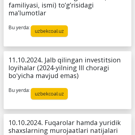
familiyasi, ismi) to‘g‘risidagi
ma’lumotlar
Bu yerda:
uzbekcoal.uz
11.10.2024. Jalb qilingan investitsion
loyihalar (2024-yilning III choragi
boʻyicha mavjud emas)
Bu yerda:
uzbekcoal.uz
10.10.2024. Fuqarolar hamda yuridik
shaxslarning murojaatlari natijalari